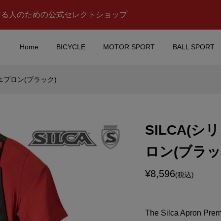
する人のための公式セレクトショップ
Home
BICYCLE
MOTOR SPORT
BALL SPORT
)エプロン(ブラック)
IA FERRARI(スクー
TOMICA(トミカ)NISSAN
ーリ)Hyper Car
ッサン)X-TRAIL(エック
Bottle(ハイパーカ...
レイル)ミニカー(シェルブ..
SILCA(シ
¥2,980
税込)
(税込)
ロン(ブラッ
ノレブ)Peugeot(プ
NISMO(ニスモ)マスク(ブ
Tour de
ック/MOTUL AUTECH(
¥8,596
(税込)
(ツールドフランス)...
ュール オーテック)ロゴ入
¥2,980
税込)
(税込)
The Silca Apron Prem