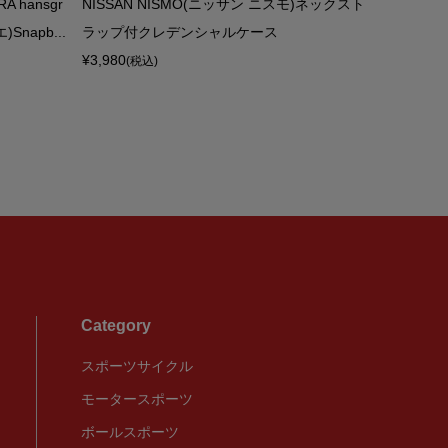
A hansgr
NISSAN NISMO(ニッサン ニスモ)ネックスト
UAE-Te
napb...
ラップ付クレデンシャルケース
ミレーツ)iPh
¥3,980
¥7,980
(税込)
(税込
Category
スポーツサイクル
モータースポーツ
ボールスポーツ