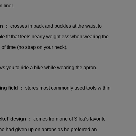
E
TOMICA LIMITED VINTAGE
n liner.
レー
NEO(トミカ リミテッドビン
..
テージネオ)BLUEBIRD(ブ...
gn ：
crosses in back and buckles at the waist to
¥4,180
(税込)
le fit that feels nearly weightless when wearing the
 of time (no strap on your neck).
ws you to ride a bike while wearing the apron.
ing field ：
stores most commonly used tools within
ket’ design ：
comes from one of Silca’s favorite
ho had given up on aprons as he preferred an