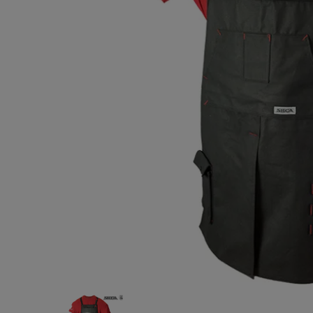
TOMICA
ッサン)S
ン)ミニカー(
¥2,500
(税