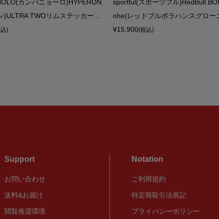
NOLO(カンパニョーロ)HYPERON
sportful(スポーツフル)RedBull BOR
)ULTRA TWOリムステッカー...
ohe(レッドブルボラハンスグローエ)S
¥15,900
税込)
(税込)
Support
Notation
お問い合わせ
ご利用規約
送料&お届け
特定商取引法表記
閲覧推奨環境
プライバシーポリシー