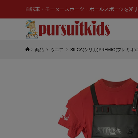
自転車・モータースポーツ・ボールスポーツを愛
商品
ウエア
SILCA(シリカ)PREMIO(プレミオ
SCUDER
デリアフェラ
Drinks 
¥16,500
(
NOREV(
ジョー)J7 
France
¥12,211
(