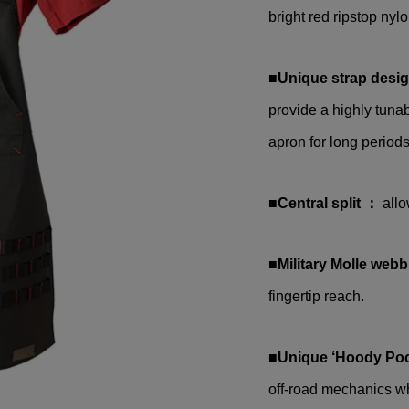
(トミカ)NISSAN(ニ
TOMICA(トミカ)REALIZ
bright red ripstop nylo
KYLINE(スカイライ
CORP(リアライズコーポ
HYBRID type(...
ション)ADVAN(アドバン)G.
■Unique strap desi
¥3,100
込)
(税込)
provide a highly tunab
apron for long periods
■Central split ：
allo
■Military Molle webb
fingertip reach.
■Unique ‘Hoody Poc
off-road mechanics w