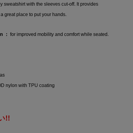
 sweatshirt with the sleeves cut-off. It provides
a great place to put your hands.
on ：
for improved mobility and comfort while seated.
as
ylon with TPU coating
!!