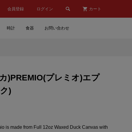

会員登録
ログイン
カート
時計
食器
お問い合わせ
(ニ
RED BULL(レッドブ
スト
ル)KTM(ケーティーエム)レー
.
シングチーム Mosaic Mug...
リカ)PREMIO(プレミオ)エプ
¥6,216
(税込)
ク)
ラ
MOONEYES(ムーンアイズ)
モチ
転写ステッカー(太文字フォ
り)
ントタイプ/レッド)
¥1,600
(税込)
io is made from Full 12oz Waxed Duck Canvas with