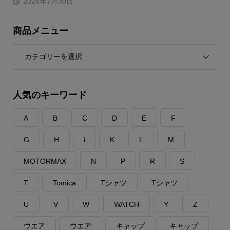
2026年7月30日
商品メニュー
ー
人気のキーワード
A
B
C
D
E
F
G
H
i
K
L
M
MOTORMAX
N
P
R
S
T
Tomica
Tシャツ
Tシャツ
U
V
W
WATCH
Y
Z
ウエア
ウエア
キャップ
キャップ