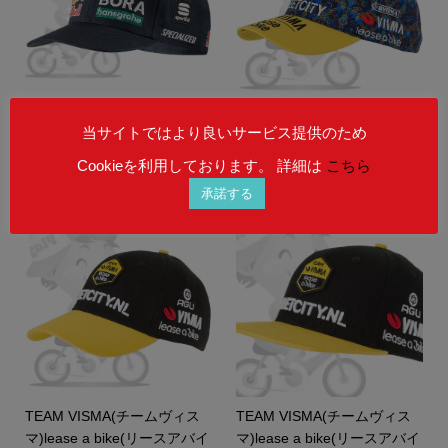
sportful(スポーツフル)RedBu
TEAM VISMA(チームヴィス
当サイトではより良いサービス提供のため
ll BORA hansgrohe(レッドブ
マ)lease a bike(リースアバイ
ルボラハンスグローエ)Sna...
ク)Podium CAP(ポディウム...
Cookieを利用しております。 詳細は
こちら
¥15,900
¥19,800
(税込)
(税込)
承諾する
TEAM VISMA(チームヴィス
TEAM VISMA(チームヴィス
マ)lease a bike(リースアバイ
マ)lease a bike(リースアバイ