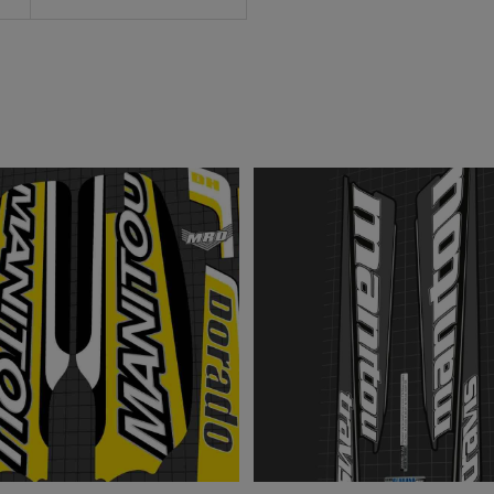
 NISMO(ニッサン ニ
TOMICA LIMITED VINTA
ックストラップ付ク
NEO(トミカ リミテッド
ャルケース
テージネオ)BLUEBIRD(ブ.
¥4,180
込)
(税込)