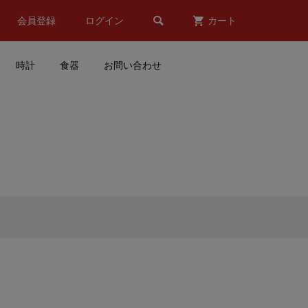

会員登録
ログイン
カート
時計
食器
お問い合わせ
E
Takuma Sato(佐藤琢磨)マス
レー
ク(2021/ブルー/ブラック)
..
¥2,980
(税込)
 コ
TOMICA(トミカ)#121 市原市
消防局スクラムフォースミニ
..
カー(ロングタイプ)
¥3,980
(税込)