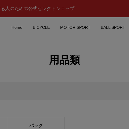
する人のための公式セレクトショップ
Home
BICYCLE
MOTOR SPORT
BALL SPORT
MAX(モーターマッ
TOMICA(トミカ)REALIZ
用品類
d(フォー
CORP(リアライズコーポ
rer(エクスプロー...
ション)ADVAN(アドバン)G.
¥3,100
税込)
(税込)
 ECSTAR (スズキ エ
Racing on Aguri Suzuki
MOTOGP マグカッ
レクション スパーク
JORDAN(ジョーダン)194 .
¥17,900
込)
(税込)
バッグ