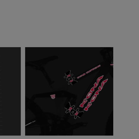
GE
PORSCHE(ポルシェ)ロゴマ
ビン
グカップ(250ml/ホワイト)
..
¥4,950
(税込)