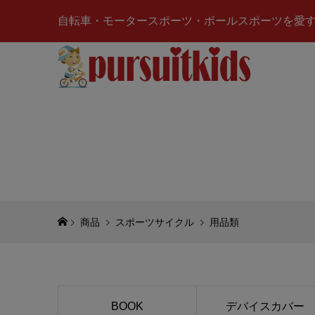
自転車・モータースポーツ・ボールスポーツを愛
MOTOR
クス)For
ド)Explo
¥13,600
(
商品
スポーツサイクル
用品類
SUZUKI
クスター)
プ
¥6,707
(税
BOOK
デバイスカバー