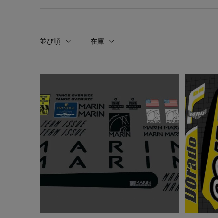
NISSAN
スモ)ネ
レデンシ
並び順
在庫
¥3,980
(税