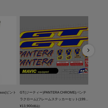
SOLDOUT

lass(ピント
GT(ジーティー)PANTERA CHROME(パンテ
FSA(エ
ラクローム)フレームステッカーセット(199...
系)
¥13,900
¥857
(税込)
(税込)