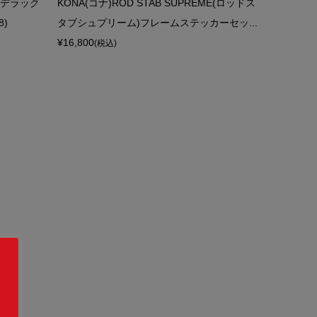
タブデラック
KONA(コナ)ROD STAB SUPREME(ロッドス
)
タブシュプリーム)フレームステッカーセッ...
¥16,800
(税込)