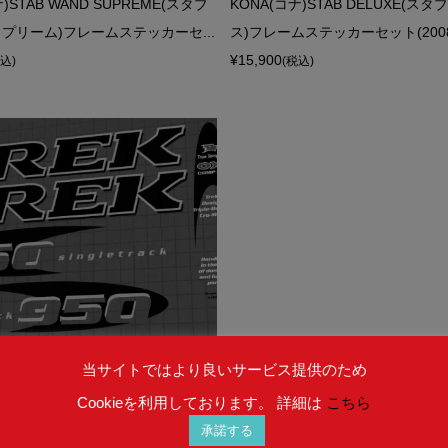
)STAB WAND SUPREME(スタブ
KONA(コナ)STAB DELUXE(ス
プリーム)フレームステッカーセ...
ス)フレームステッカーセット(2008
¥15,900
税込)
(税込)
当サイトではより良いサービス提供のため
Cookieを利用しております。 詳細は
こちら
承諾する
ック)950 singletrack(シングルト