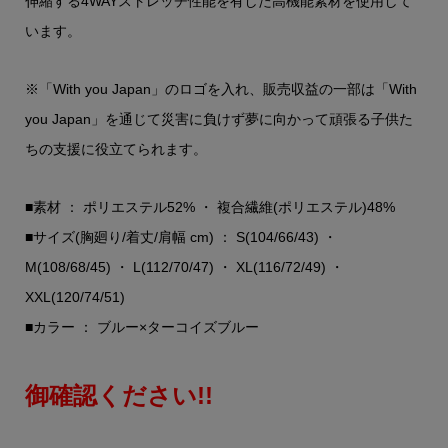
伸縮する4WAYストレッチ性能を有した高機能素材を使用して
います。
※「With you Japan」のロゴを入れ、販売収益の一部は「With
you Japan」を通じて災害に負けず夢に向かって頑張る子供た
ちの支援に役立てられます。
■素材 ： ポリエステル52% ・ 複合繊維(ポリエステル)48%
■サイズ(胸廻り/着丈/肩幅 cm) ： S(104/66/43) ・
M(108/68/45) ・ L(112/70/47) ・ XL(116/72/49) ・
XXL(120/74/51)
■カラー ： ブルー×ターコイズブルー
御確認ください!!