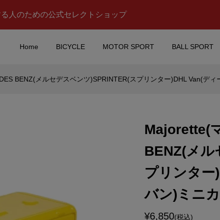
する人のための公式セレクトショップ
Home
BICYCLE
MOTOR SPORT
BALL SPORT
CEDES BENZ(メルセデスベンツ)SPRINTER(スプリンター)DHL Van
on(スナップオン)ステ
MOTORMAX(モーターマ
00周年記念/レッド)
クス)TOYOTA(トヨ
タ)FJ40(グリーン)
Majorett
¥8,590
込)
(税込)
BENZ(メル
A(トミカ)ステッカー
PORSCHE(ポルシェ)ロゴ
プリンター)
ン)
グカップ(250ml/ホワイト)
バン)ミニ
¥4,950
)
(税込)
¥6,850
(税込)