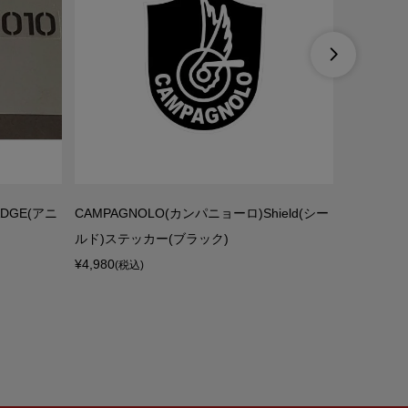

ADGE(アニ
CAMPAGNOLO(カンパニョーロ)Shield(シー
Valenti
ルド)ステッカー(ブラック)
FLAG(フ
¥4,980
¥6,650
(税込)
(税込