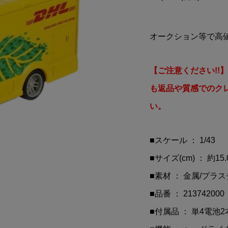
トミカ)#13
7UP(セブンアップ)スタッ
(ニッサン)GT-R
ング マグ
スモ)GT500 R35...
オークション等で高
¥748
)
(税込)
【ご注意ください!!
も返品や質感でのク
い。
■スケール ： 1/43
■サイズ(cm) ： 約15.0 ×
■素材 ： 金属/プラ
■品番 ： 213742000
■付属品 ： 単4電池2