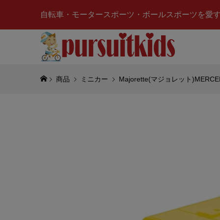
自転車・モータースポーツ・ボールスポーツを愛
商品
ミニカー
Majorette(マジョレット)MER
Snap-
ッカー(1
¥1,500
(税
TOMIC
(Aデザイ
¥900
(税込