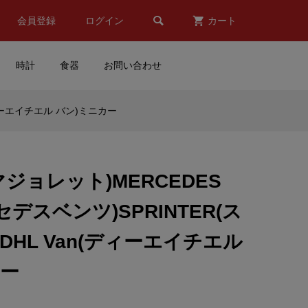

会員登録
ログイン
カート
時計
食器
お問い合わせ
(ディーエイチエル バン)ミニカー
ッ
TTomica(トミ
カ)TOYOTA(トヨタ)GR
SUPRA(スープラ)50th An...
e(マジョレット)MERCEDES
¥880
(税込)
セデスベンツ)SPRINTER(ス
マ
MOTORMAX(モーターマッ
DHL Van(ディーエイチエル
クス)BMW M3 Coupe(ホワ
イト)
カー
¥6,200
(税込)