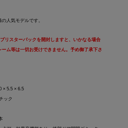
キ
TOMICA(トミカ)#121 市原市
消防局スクラムフォースミニ
カー(ロングタイプ)
値の人気モデルです。
¥3,980
(税込)
】ブリスターパックを開封しますと、いかなる場合
レーム等は一切お受けできません。予め御了承下さ
 5.5 × 6.5
スチック
本