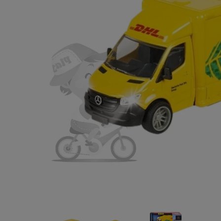
Tomica(
NISSAN
NISMO(ニ
¥495
(税込