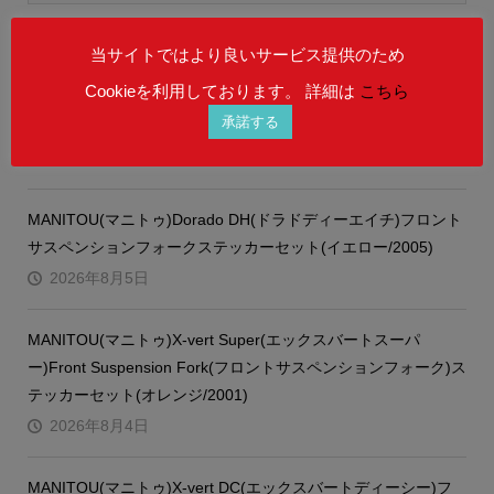
当サイトではより良いサービス提供のため
新着情報
Cookieを利用しております。 詳細は
こちら
MARIN(マリン)TEAM ISSUE(チームイシュー)フレームステッ
承諾する
カーセット(1991)
2026年8月5日
MANITOU(マニトゥ)Dorado DH(ドラドディーエイチ)フロント
サスペンションフォークステッカーセット(イエロー/2005)
2026年8月5日
MANITOU(マニトゥ)X-vert Super(エックスバートスーパ
ー)Front Suspension Fork(フロントサスペンションフォーク)ス
テッカーセット(オレンジ/2001)
2026年8月4日
MANITOU(マニトゥ)X-vert DC(エックスバートディーシー)フ