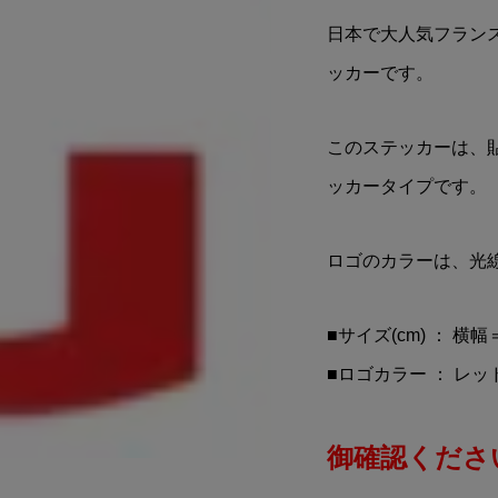
no Rossi(ヴァレンテ
MAC TOOLS(マックツー
日本で大人気フラン
ッシ)VR46
ズ)ステッカー
 ENERGY(モン...
ッカーです。
¥950
込)
(税込)
このステッカーは、
ッカータイプです。
ロゴのカラーは、光
■サイズ(cm) ： 横幅
■ロゴカラー ： レッ
御確認ください