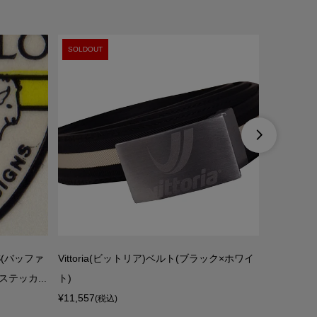
SOLDOUT

NS(バッファ
Vittoria(ビットリア)ベルト(ブラック×ホワイ
TOYOTA
テッカ...
ト)
シング)T
¥11,557
¥6,200
(税込)
(税込