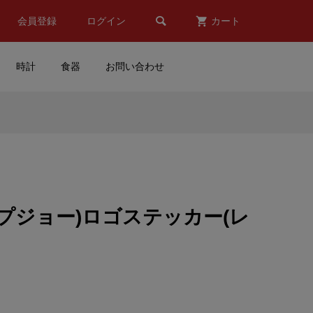

会員登録
ログイン
カート
時計
食器
お問い合わせ
ーエ
Valentino Rossi(バレンティ
チ
ーノ ロッシ)Flip Flop(フリ
ップ フロップ)サンダル(20...
¥5,980
(税込)
T(プジョー)ロゴステッカー(レ
ステ
MOTORMAX(モーターマッ
ッ
クス)Chevy(シボレー)Bel
Air(ベルエアー)(1955/グリ...
¥6,700
(税込)