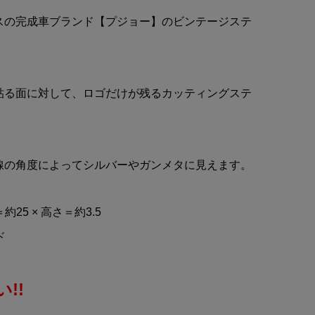
ル
TOMICA LIMITED VINTAGE
スの完成車ブランド【プジョー】のビンテージステ
NEO(トミカ リミテッドビン
テージネオ)calsonic SKYL...
¥6,380
(税込)
貼る面に対して、ロゴだけが残るカッティングステ
線の角度によってシルバーやガンメタに見えます。
＝約25 × 高さ＝約3.5
ド
!!