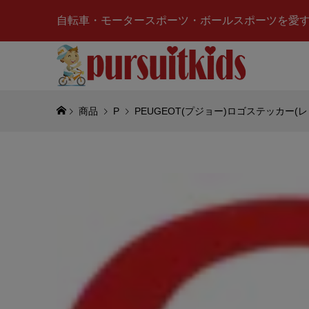
自転車・モータースポーツ・ボールスポーツを愛
商品
P
PEUGEOT(プジョー)ロゴステッカー(レ
Valenti
ーノロッシ
ルキーホ
¥4,980
(税
Beta R
ング)ステ
¥750
(税込