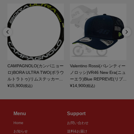


CAMPAGNOLO(カンパニョー
Valentino Rossi(バレンティー
カ
ロ)BORA ULTRA TWO(ボラウ
ノロッシ)VR46 New Era(ニュ
ルトラトゥ)リムステッカー...
ーエラ)Blue REPREVE(リプ...
¥15,900
¥14,900
(税込)
(税込)
Menu
Support
Home
お問い合わせ
お知らせ
送料&お届け