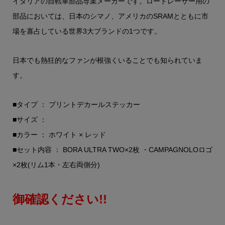
イタリアの自転車部品専業メーカーです。ロードレーサー用の
部品においては、日本のシマノ、アメリカのSRAMとともに市
場を寡占している世界3大ブランドの1つです。
日本でも熱狂的なファンが根強くいることでも知られていま
す。
■タイプ ： プリントデカールステッカー
■サイズ ：
■カラー ： ホワイト × レッド
■セット内容 ： BORA ULTRA TWO×2枚 ・CAMPAGNOLOロゴ
×2枚(リム1本・左右両側分)
御確認ください!!