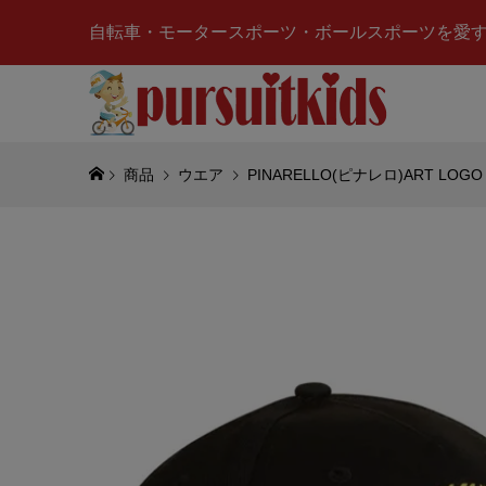
自転車・モータースポーツ・ボールスポーツを愛
商品
ウエア
PINARELLO(ピナレロ)ART LO
NISSAN
ン)SKYL
ン)2000G
¥2,900
(税
MOON E
クイップ
ヤー マ
¥3,500
(税