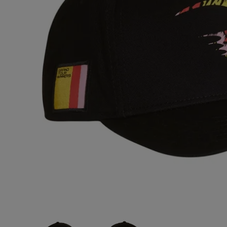
MOTOR
クス)BMW
ー)
¥6,200
(税