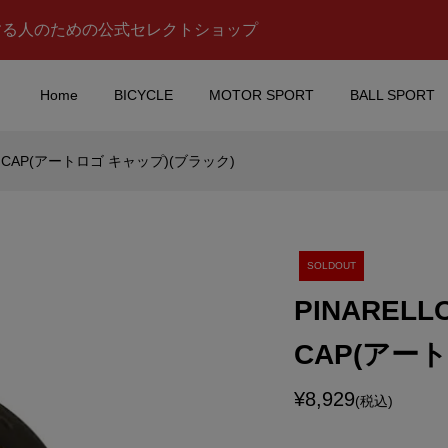
する人のための公式セレクトショップ
Home
BICYCLE
MOTOR SPORT
BALL SPORT
GO CAP(アートロゴ キャップ)(ブラック)
(ニッサ
ORACLE Red Bull
INE(スカイライ
RACING(オラクルレッド
T-Rミニカー(KP...
レーシング)20th Annivers.
¥12,900
込)
(税込)
SOLDOUT
PINAREL
quipped(ムーン イ
Valentino Rossi(バレン
CAP(アー
ド)キャンプファイ
ーノ ロッシ)Flip Flop(フ
グカップ
ップ フロップ)サンダル(20.
¥8,929
¥5,980
込)
(税込)
(税込)