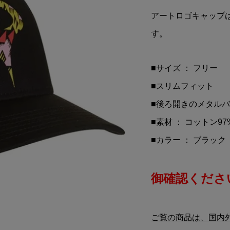
MAX(モーターマッ
Mercedes Benz(メルセ
アートロゴキャップは
 M3 Coupe(グレ
ベンツ)AMG PETRONAS
MOTORSPORT(エーエム..
す。
¥11,900
込)
(税込)
■サイズ ： フリー
■スリムフィット
■後ろ開きのメタル
■素材 ： コットン97
■カラー ： ブラック
御確認ください
ご覧の商品は、国内