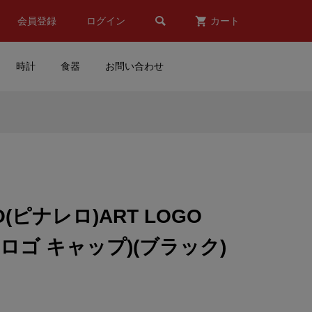

会員登録
ログイン
カート
時計
食器
お問い合わせ
Valentino Rossi(バレンティ
ブル
ーノ ロッシ)マスク(Aデザイ
..
ン)
¥5,980
(税込)
LO(ピナレロ)ART LOGO
ティ
mazda(マツダ)iPhoneカバー
トロゴ キャップ)(ブラック)
リ
(Bデザイン/mazdaspeed(マ
..
ツダスピード)/787B/Le Ma...
¥7,980
(税込)