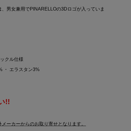
デス
ASTON MARTIN Aramco
、男女兼用でPINARELLOの3Dロゴが入っていま
Cognizant(アストンマーチ
.
ン アラムコ コグニザント)F...
¥6,840
(税込)
バックル仕様
% ・ エラスタン3%
!!
外メーカーからのお取り寄せとなります。