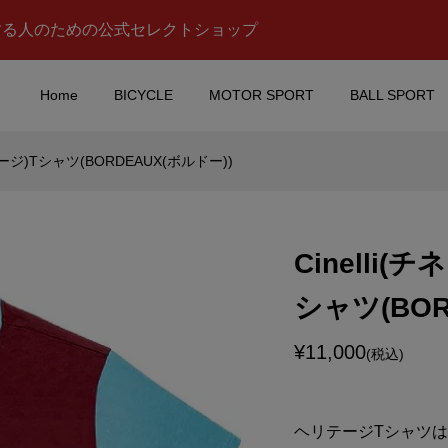
する人のための公式セレクトショップ
Home
BICYCLE
MOTOR SPORT
BALL SPORT
リテージ)Tシャツ(BORDEAUX(ボルドー))
es Benz(メルセデス
PEPSI(ペプシ)スタッキン
G PETRONAS
マグ
PORT(エーエム...
Cinelli(
¥748
税込)
(税込)
シャツ(BOR
no Rossi(バレンティ
Mercedes Benz(メルセ
VR46 FLAG(フラ
ベンツ)AMG PETRONAS
¥11,000
(税込)
MOTORSPORT(エーエム..
¥10,500
込)
(税込)
ヘリテージTシャツは、1