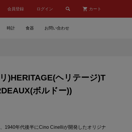

会員登録
ログイン
カート
時計
食器
お問い合わせ
グ
Snap-on(スナップオン)ステ
ッカー(100周年記念/レッド)
チネリ)HERITAGE(ヘリテージ)T
¥1,500
(税込)
DEAUX(ボルドー))
デス
TOM’S(トムス)チームマスク
(接触冷感タイプ/ブラック)
.
¥3,500
(税込)
940年代後半にCino Cinelliが開発したオリジナ