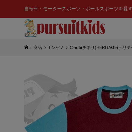
自転車・モータースポーツ・ボールスポーツを愛
商品
Tシャツ
Cinelli(チネリ)HERITAGE(ヘ
Merced
ベンツ)AM
MOTORS
¥10,500
(
Valenti
ーノロッシ)
ッグ)
¥6,650
(税