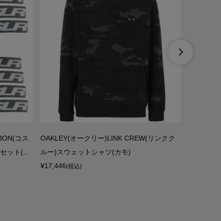

BON(コス
OAKLEY(オークリー)LINK CREW(リンクク
FOX(フォ
ット(...
ルー)スウェットシャツ(カモ)
6フロント
¥17,446
¥12,900
(税込)
(税