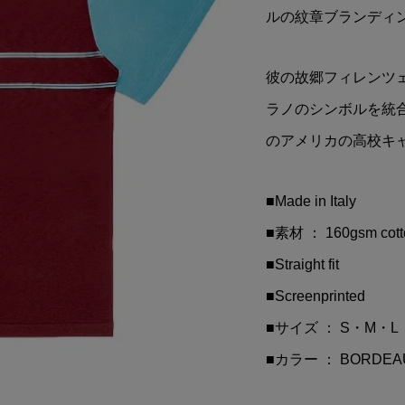
 Sato(佐藤琢磨)ベア
Valentino Rossi(ヴァレ
ルの紋章ブランディ
2021)
ィーノ ロッシ)VR46
MONSTER ENERGY(モン.
彼の故郷フィレンツ
¥8,400
込)
(税込)
ラノのシンボルを統合
のアメリカの高校キ
■Made in Italy
■素材 ： 160gsm cott
■Straight fit
■Screenprinted
■サイズ ： S・M・L
■カラー ： BORDEA