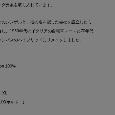
ンテ
alpinestars(アルパインスタ
ング要素を取り入れています。
ーズ)ロゴステッカー(Aデザ
..
イン/レッド/ブラックアウ...
ェのシンボルと、彼の名を冠した会社を設立したミ
¥1,350
(税込)
し、1950年代のイタリアの自転車レースと70年代
ャンパスのハイブリッドにリメイクしました。
on 100%
・XL
UX(ボルドー)