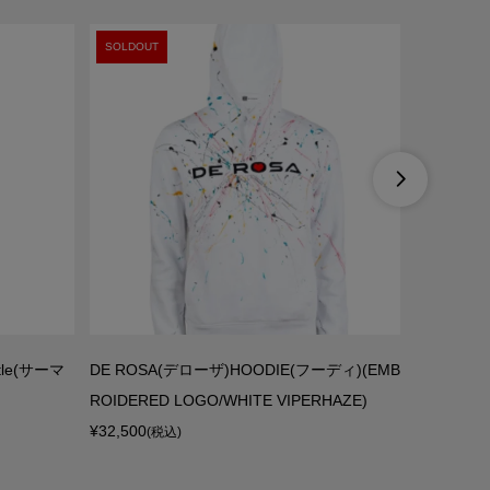
SOLDOUT
SOLDOUT

tle(サーマ
DE ROSA(デローザ)HOODIE(フーディ)(EMB
OAKLEY
ROIDERED LOGO/WHITE VIPERHAZE)
シャツ(ブ
¥32,500
¥15,962
(税込)
(税