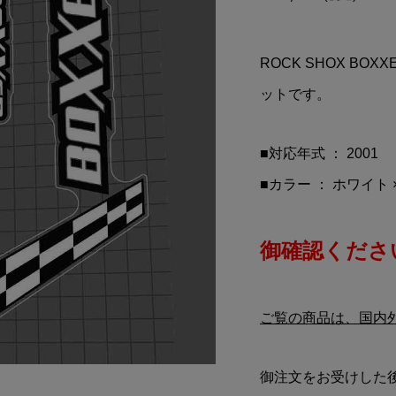
ARTIN aramco(ア
MOON Equipped(ムーン
チン アラムコ)F1
クイップド)キャンプファ
カップ(2023/グ...
ヤー マグカップ
ROCK SHOX B
¥3,500
税込)
(税込)
ットです。
■対応年式 ： 2001
■カラー ： ホワイト 
御確認ください
ご覧の商品は、国内
御注文をお受けした