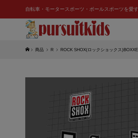
自転車・モータースポーツ・ボールスポーツを愛
商品
R
ROCK SHOX(ロックショックス)BO
alpine
ーズ)TEC
CHRONO
¥39,500
(
Red Bu
ングチー
イト)
¥5,970
(税