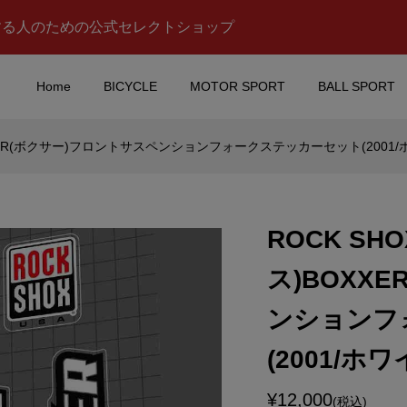
する人のための公式セレクトショップ
Home
BICYCLE
MOTOR SPORT
BALL SPORT
XXER(ボクサー)フロントサスペンションフォークステッカーセット(2001/
stars(アルパインスタ
MOONEYES(ムーンアイズ
H WATCH
ステッカー(RAT FINK(ラ
(テック ウオッチ ...
トフィンク)/FUN TIME/MO
ROCK S
¥1,500
税込)
(税込)
ス)BOXX
ll(レッドブル)レーシ
PENNZOIL(ペンズオイル
ンションフ
ム マグカップ(ホワ
テッカー
(2001/ホ
¥950
込)
(税込)
¥12,000
(税込)