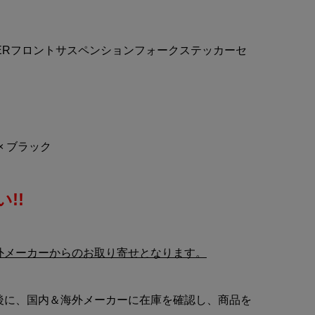
 イ
tomica PREMIUM
イ
unlimited(トミカプレミアム
アンリミテッド)TOKYO M...
OXXERフロントサスペンションフォークステッカーセ
¥5,980
(税込)
× ブラック
!!
外メーカーからのお取り寄せとなります。
後に、国内＆海外メーカーに在庫を確認し、商品を