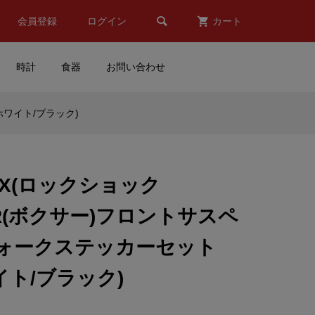

会員登録
ログイン
カート
時計
食器
お問い合わせ
ホワイト/ブラック)
)
MOTORMAX(モーターマッ
ッ
クス)Volkswagen(フォルク
...
スワーゲン)Type2 Pickup(...
HOX(ロックショック
¥7,600
(税込)
ER(ボクサー)フロントサスペ
)ス
PETRONAS YAMAHA(ペト
ォークステッカーセット
ロナス ヤマハ)Official
Umbrella(オフィシャル ア...
ワイト/ブラック)
¥9,878
(税込)