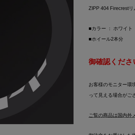
(トムス)折りたたみス
MOTORMAX(モーターマ
ZIPP 404 Firec
ラック)
クス)Chevy(シボレー)Bel
Air(ベルエアー)(1955/グリ.
¥6,700
込)
(税込)
■カラー ： ホワイト
■ホイール2本分
御確認ください
お客様のモニター環
って見える場合がご
ご覧の商品は国内外