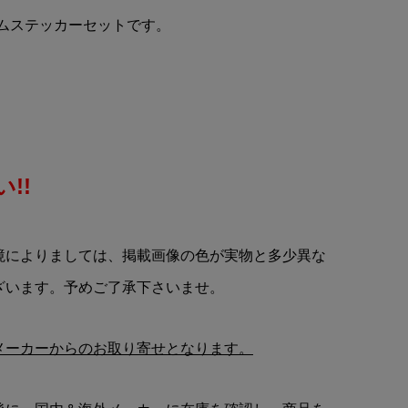
ッ
alpinestars(アルパインスタ
restリムステッカーセットです。
ーズ)ステッカー(Bデザイン/
..
ブラック/レッドアウトライ...
¥950
(税込)
!!
境によりましては、掲載画像の色が実物と多少異な
ざいます。予めご了承下さいませ。
メーカーからのお取り寄せとなります。