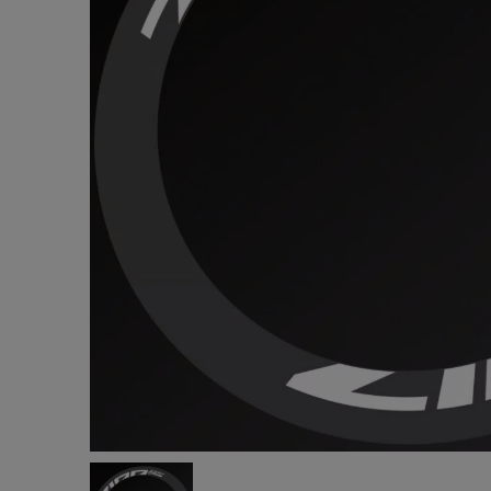
TOM’S
テップ(ブ
¥3,775
(税