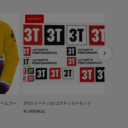
SOLDOUT

)チームフー
3T(スリーティ)ロゴステッカーセット
MAVIC(
¥1,000
ステッカーセ
(税込)
¥13,900
(税