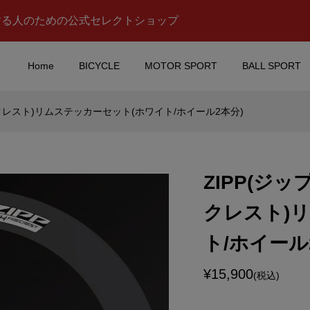
する人のための公式セレクトショップ
Home
BICYCLE
MOTOR SPORT
BALL SPORT
ファイアークレスト)リムステッカーセット(ホワイト/ホイール2本分)
LL(レッドブ
McLaren(マクラーレ
(ケーティーエム)レー
ン)MP4/4 F1 Ayrton
 Mosaic Mug...
Senna(アイルトン セナ)iP.
ZIPP(ジップ
¥7,980
込)
(税込)
クレスト)
t(オートアー
aprilia racing(アプリリア
ト/ホイール
Europe Special(ロ
ーシング)ロゴステッカー(
ロッパ スペシャ...
デザイン/W9.8/H2.2)
¥15,900
¥700
(税込)
税込)
(税込)