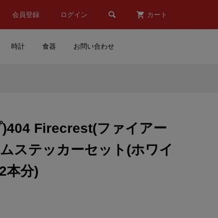

会員登録
ログイン
カート
時計
食器
お問い合わせ
Valentino Rossi(バレンティ
ーノロッシ)VR46オフィシャ
..
ルキーホルダー
)404 Firecrest(ファイアー
¥4,980
(税込)
リムステッカーセット(ホワイ
 レ
MOONEYES(ムーンアイズ)
2本分)
A
ステッカー(RAT FINK(ラッ
トフィンク)/FUN TIME/MO...
¥1,500
(税込)