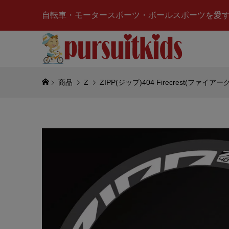
自転車・モータースポーツ・ボールスポーツを愛
商品
Z
ZIPP(ジップ)404 Firecrest(
RED BU
ル)KTM
シングチーム
¥6,216
(税
AUTOar
ト)Lotus 
ータスヨー
¥35,900
(