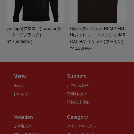
ー
prologo(プロロゴ)sweater(セ
Cinelli(チネリ)×JEREMY FIS
リ
ーター)(ブラック)
H(ジェレミー フィッシュ)MR
.
¥17,500
CAT HAT Tシャツ(ブラウン)
(税込)
¥4,180
(税込)
Menu
Support
Home
お問い合わせ
お知らせ
送料&お届け
閲覧推奨環境
Notation
Category
ご利用規約
スポーツサイクル