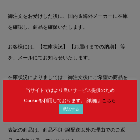
御注文をお受けした後に、国内＆海外メーカーに在庫
を確認し、商品を確保いたします。
お客様には、
【在庫状況】
【お届けまでの納期】
等
を、メールにてお知らせいたします。
在庫状況によりましては、御注文後にご希望の商品を
ご用意することができない場合もございます。
当サイトではより良いサービス提供のため
予めご理解を賜りますよう、何卒お願い申し上げま
Cookieを利用しております。 詳細は
こちら
承諾する
す。
表記の商品は、商品不良･誤配送以外の理由でのご返