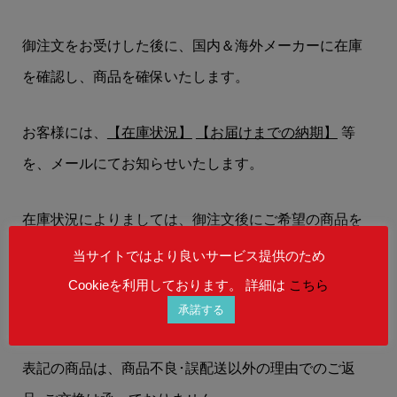
御注文をお受けした後に、国内＆海外メーカーに在庫
を確認し、商品を確保いたします。
お客様には、
【在庫状況】
【お届けまでの納期】
等
を、メールにてお知らせいたします。
在庫状況によりましては、御注文後にご希望の商品を
ご用意することができない場合もございます。
当サイトではより良いサービス提供のため
予めご理解を賜りますよう、何卒お願い申し上げま
Cookieを利用しております。 詳細は
こちら
承諾する
す。
表記の商品は、商品不良･誤配送以外の理由でのご返