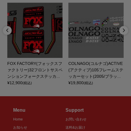


A
FOX FACTORY(フォックスフ
COLNAGO(コルナゴ)ACTIVE
ァクトリー)32フロントサスペ
(アクティブ)105フレームステ
ンションフォークステッカ...
ッカーセット(2005/ブラッ...
¥12,900
¥19,800
(税込)
(税込)
Menu
Support
Home
お問い合わせ
お知らせ
送料&お届け