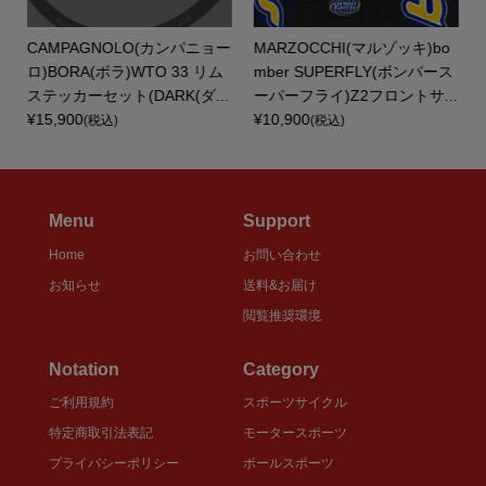
ク
CAMPAGNOLO(カンパニョー
MARZOCCHI(マルゾッキ)bo
ロ)BORA(ボラ)WTO 33 リム
mber SUPERFLY(ボンバース
ステッカーセット(DARK(ダ...
ーパーフライ)Z2フロントサ...
¥15,900
¥10,900
(税込)
(税込)
Menu
Support
Home
お問い合わせ
お知らせ
送料&お届け
閲覧推奨環境
Notation
Category
ご利用規約
スポーツサイクル
特定商取引法表記
モータースポーツ
プライバシーポリシー
ボールスポーツ