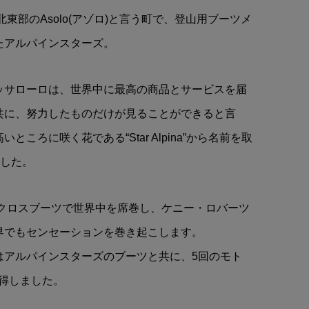
ステ
SCUDERIA FERRARI(スクー
北東部のAsolo(アゾロ)と言う町で、登山用ブーツメ
ッ
デリア フェラー
たアルパインスターズ。
リ)Essential(エッセンシャ...
¥18,900
(税込)
ッサローロは、世界中に最高の商品とサービスを届
共に、努力したものだけが見ることができると言
ところに咲く花である“Star Alpina”から名前を取
しました。
トクロスブーツで世界中を席巻し、ケニー・ロバーツ
界でもセンセーションを巻き起こします。
はアルパインスターズのブーツと共に、5回のモト
獲得しました。