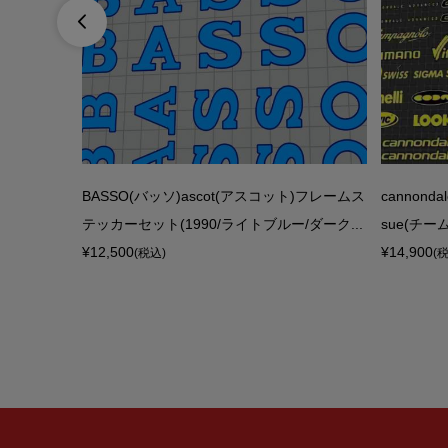

グレナディア
BASSO(バッソ)ascot(アスコット)フレームス
cannond
(ブラック)
テッカーセット(1990/ライトブルー/ダーク...
sue(チ
¥12,500
¥14,900
(税込)
(