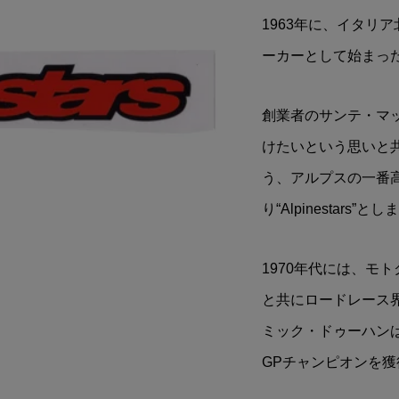
LIMITED VINTAGE
Snap-on(スナップオン)
1963年に、イタリア
ミカ リミテッドビン
ッカー(100周年記念/ブラ
ーカーとして始まっ
BLUEBIRD(ブ...
ク)
¥1,500
込)
(税込)
創業者のサンテ・マ
けたいという思いと
う、アルプスの一番高い
り“Alpinestars”と
1970年代には、モ
と共にロードレース
ミック・ドゥーハン
GPチャンピオンを