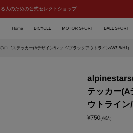
する人のための公式セレクトショップ
Home
BICYCLE
MOTOR SPORT
BALL SPORT
ターズ)ロゴステッカー(Aデザイン/レッド/ブラックアウトライン/W7.8/H1)
no Rossi(バレンティ
aprilia racing(アプリリア
)マグカップ(Aデ
ーシング)ロゴステッカー(
デザイン/W4.8/H2.3)
alpines
¥600
込)
(税込)
テッカー(A
(ニッサ
SCUDERIA FERRARI(ス
ウトライン/W
INE(スカイライ
デリアフェラーリ)Hyper C
T-Rミニカー(KP...
Drinks Bottle(ハイパーカ.
¥750
¥16,500
(税込)
込)
(税込)