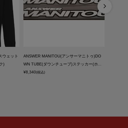

ィ)スウェット
ANSWER MANITOU(アンサーマニトゥ)DO
CAMPAG
ク)
WN TUBE(ダウンチューブ)ステッカー(ホ...
ザイン/BREV
¥8,340
¥14,200
(税込)
(税