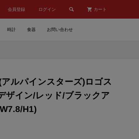

会員登録
ログイン
カート
時計
食器
お問い合わせ
 レ
Mercedes Benz(メルセデス
B
ベンツ)AMG PETRONAS
MOTORSPORT(エーエム...
tars(アルパインスターズ)ロゴス
¥10,500
(税込)
デザイン/レッド/ブラックア
クー
Beta RACING(ベータレーシ
7.8/H1)
ar
ング)ステッカー(Aデザイン)
..
¥1,650
(税込)