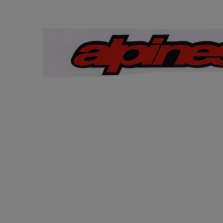
TOMICA 
NEO(ト
テージネオ)
¥4,180
(税