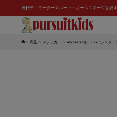
自転車・モータースポーツ・ボールスポーツを愛
商品
ステッカー
alpinestars(アルパインス
Valenti
ーノロッシ
ザイン)
¥7,639
(税
NISSAN
ン)SKYL
ン)2000G
¥2,900
(税