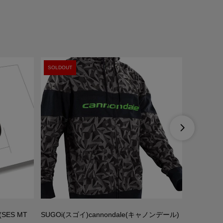
SOLDOUT

SES MT
SUGOi(スゴイ)cannondale(キャノンデール)
MARZOC