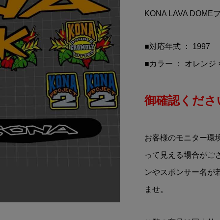
no Rossi(バレンティ
GREENLIGHT(グリーン
KONA LAVA D
シ)マスク(Aデザイ
ト)2020 Indy 500 Takum
Sato Winner(2020年イン.
¥7,980
込)
(税込)
■対応年式 ： 1997
■カラー ： オレンジ
御確認ください
お客様のモニター環
って見える場合がご
ンやスポンサー名が
ませ。