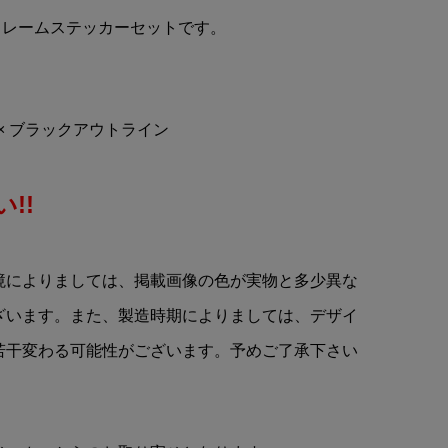
ライ
ASTON MARTIN Aramco
OMEフレームステッカーセットです。
a
Cognizant(アストンマーチ
..
ン アラムコ コグニザント)F...
¥6,840
(税込)
 × ブラックアウトライン
!!
境によりましては、掲載画像の色が実物と多少異な
ざいます。また、製造時期によりましては、デザイ
若干変わる可能性がございます。予めご了承下さい