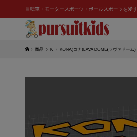
自転車・モータースポーツ・ボールスポーツを愛
商品
K
KONA(コナ)LAVA DOME(ラヴァド
Merced
ベンツ)AM
MOTORS
¥10,500
(
MAC T
ズ)ステ
¥950
(税込