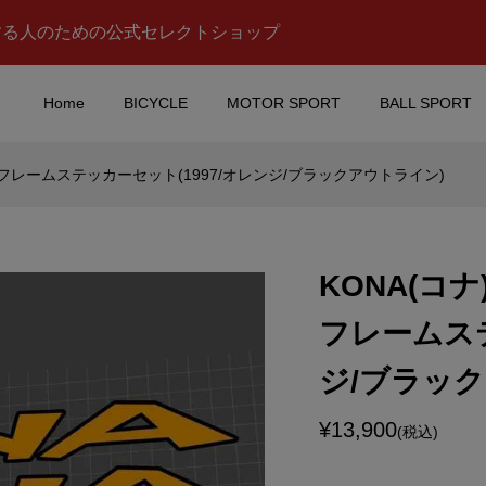
する人のための公式セレクトショップ
Home
BICYCLE
MOTOR SPORT
BALL SPORT
ーム)フレームステッカーセット(1997/オレンジ/ブラックアウトライン)
es Benz(メルセデス
McLaren(マクラーレ
G PETRONAS
ン)MP4/4 F1 Ayrton
PORT(エーエム...
Senna(アイルトン セナ)iP.
KONA(コナ
¥7,980
税込)
(税込)
フレームステ
OOLS(マックツール
alpinestars(アルパイン
ジ/ブラッ
ッカー
ーズ)ロゴステッカー(Aデ
イン/レッド/ブラックアウ..
¥13,900
¥750
(税込)
)
(税込)