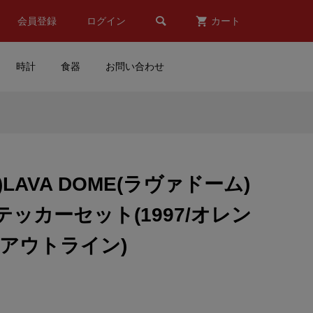

会員登録
ログイン
カート
時計
食器
お問い合わせ
aprilia racing(アプリリア レ
ーシング)ロゴステッカー(B
..
デザイン/W4.8/H2.3)
)LAVA DOME(ラヴァドーム)
¥600
(税込)
ッカーセット(1997/オレン
スタ
NOREV(ノレブ)Peugeot(プ
クアウトライン)
ザ
ジョー)J7 Tour de
.
France(ツールドフランス)...
¥12,211
(税込)