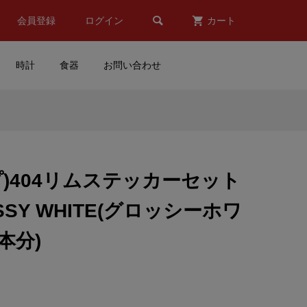

会員登録
ログイン
カート
時計
食器
お問い合わせ
オリ
MOONEYES(ムーンアイズ)
転写ステッカー(SPEED
SHOP(スピードショップ))
ップ)404リムステッカーセット
¥1,200
(税込)
LOSSY WHITE(グロッシーホワ
Valentino Rossi(バレンティ
本分)
ィ
ーノ ロッシ)コミュニティー
.
マスク(Cデザイン/イエロー)
¥6,809
(税込)