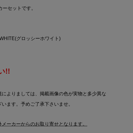
TOMICA LIMITED VINTAGE
テッカーセットです。
ー
NEO(トミカ リミテッドビン
..
テージネオ)出光MOTION無...
¥4,840
(税込)
Y WHITE(グロッシーホワイト)
!!
境によりましては、掲載画像の色が実物と多少異な
ざいます。予めご了承下さいませ。
外メーカーからのお取り寄せとなります。