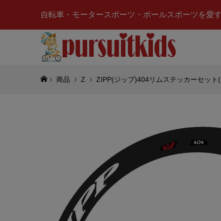
自転車・モータースポーツ・ボールスポーツを愛
商品
Z
ZIPP(ジップ)404リムステッカーセット(2
HONDA
ル マグカ
¥4,520
(税
PORSC
グカップ(2
¥4,950
(税