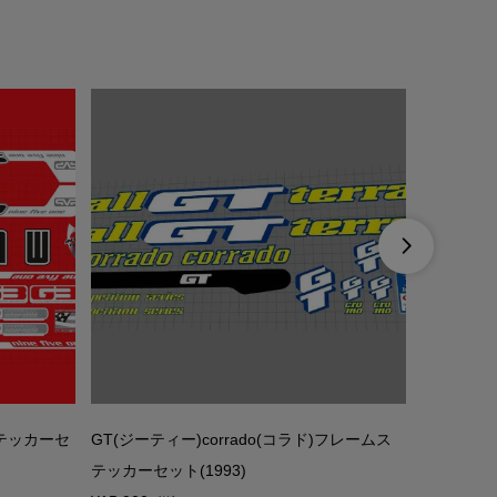

ステッカーセ
GT(ジーティー)corrado(コラド)フレームス
CAMPAG
テッカーセット(1993)
RA TWO