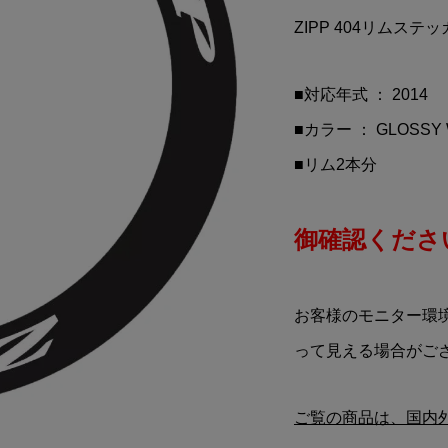
イチケーエ
TOMICA(トミカ)#23
ZIPP 404リムス
AN SKYLINE(ニッサ
MOTUL AUTECH(モチュ
)GT-R Gr.A ...
ル オーテック)GT-R ミニカ.
¥3,100
込)
(税込)
■対応年式 ： 2014
■カラー ： GLOSS
■リム2本分
御確認ください
お客様のモニター環
って見える場合がご
ご覧の商品は、国内