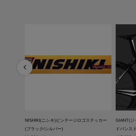

IPLE BU
NISHIKI(ニシキ)ビンテージロゴステッカー
GIANT(ジ
ュービ...
(ブラック/シルバー)
ドバンスド