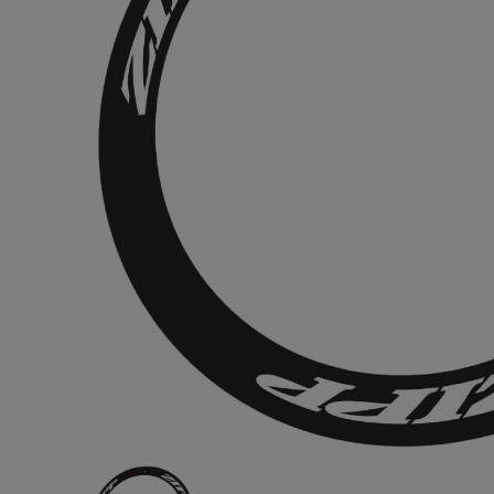
HKS(エ
ス)NISS
ンスカイライン
¥7,980
(税