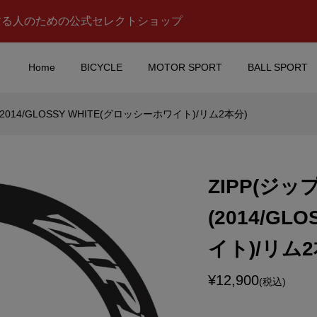
する人のための公式セレクトショップ
Home
BICYCLE
MOTOR SPORT
BALL SPORT
014/GLOSSY WHITE(グロッシーホワイト)/リム2本分)
(ホンダ)オフィシャ
Takuma Sato(佐藤琢磨)
ップ(レッド)
ジナル フェイスシールド
ZIPP(ジ
¥3,650
込)
(税込)
(2014/G
HE(ポルシェ)ロゴマ
Red Bull KTM RACING
イト)/リム2
50ml/ホワイト)
TEAM(レッドブル ケーテ
ーエム レーシングチーム)..
¥12,900
¥12,900
(税込)
込)
(税込)