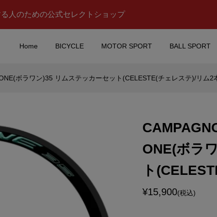
する人のための公式セレクトショップ
Home
BICYCLE
MOTOR SPORT
BALL SPORT
 ONE(ボラワン)35 リムステッカーセット(CELESTE(チェレステ)/リム2
(ニスモ)マスク(グレ
alpinestars(アルパイン
ーズ)ステッカー(Bデザイ
レッド/ブラックアウトライ.
CAMPAGN
¥950
込)
(税込)
ONE(ボラ
(トムス)折りたたみス
TOMICA(トミカ)#121 
ト(CELES
ラック)
消防局スクラムフォース
カー(ロングタイプ)
¥15,900
¥3,980
(税込)
込)
(税込)