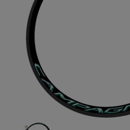
ASTON M
Cogniz
ン アラムコ
¥6,840
(税