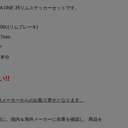
ーエ
MOONEYES(ムーンアイ
ORA ONE 35リムステッカーセットです。
チ
ズ)DISC(ディスク)ステッカ
ー
¥950
(税込)
00c(リムブレーキ)
7mm
テ
2本分
!!
外メーカーからのお取り寄せとなります。
後に、国内＆海外メーカーに在庫を確認し、商品を