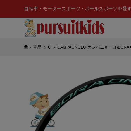
自転車・モータースポーツ・ボールスポーツを愛
商品
C
CAMPAGNOLO(カンパニョーロ)BORA
NISMO
ー)
¥3,980
(税
TOM’S
テップ(ブ
¥3,775
(税