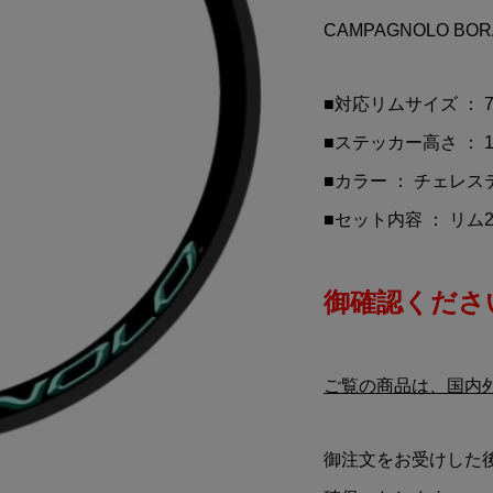
ARTIN Aramco
KTM Red Bull(ケーティ
CAMPAGNOLO B
ant(アストンマーチ
ム レッドブル)レーシング
 コグニザント)F...
ーム フレッチマグカップ
¥4,570
込)
(税込)
■対応リムサイズ ： 7
■ステッカー高さ ： 1
■カラー ： チェレス
■セット内容 ： リム
御確認ください
ご覧の商品は、国内
御注文をお受けした