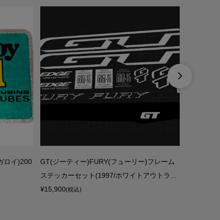

ガロイ)200
GT(ジーティー)FURY(フューリー)フレーム
ROCKY 
ー
ステッカーセット(1997/ホワイトアウトラ...
tex(バー
¥15,900
¥15,900
(税込)
(税