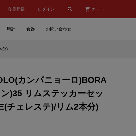

会員登録
ログイン
カート
時計
食器
お問い合わせ
本分)
スタ
MOTORMAX(モーターマッ
ン/
クス)GMC Sierra(ジーエムシ
..
ーシエラ)1500 Denali Cre...
OLO(カンパニョーロ)BORA
¥6,700
(税込)
ワン)35 リムステッカーセッ
市原市
FOX(フォックス)シートカバ
TE(チェレステ)/リム2本分)
ミニ
ー(ブラック)
¥14,900
(税込)