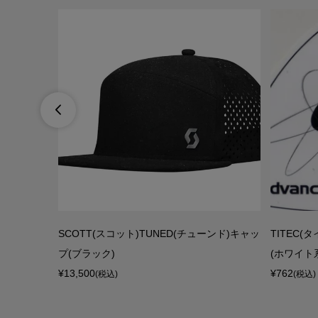

メット)ロゴ
SCOTT(スコット)TUNED(チューンド)キャッ
TITEC
ル1本分)
プ(ブラック)
(ホワイト
¥13,500
¥762
(税込)
(税込)