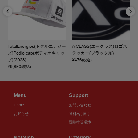


テ
TotalEnergies(トタルエナジー
A CLASS(エークラス)ロゴス
ズ)Podio cap(ポディオキャッ
テッカー(ブラック系)
プ)(2023)
¥476
(税込)
¥9,850
(税込)
Menu
Support
Home
お問い合わせ
お知らせ
送料&お届け
閲覧推奨環境
Notation
Category