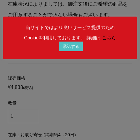
在庫状況によりましては、御注文後にご希望の商品を
ご用意することができない場合もございます。
予めご理解を賜りますよう、何卒宜しくお願い申し上
当サイトではより良いサービス提供のため
げます。
Cookieを利用しております。 詳細は
こちら
承諾する
販売価格
¥4,838
(税込)
数量
在庫 : お取り寄せ (納期約4～20日)