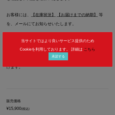
お客様には、
【在庫状況】
【お届けまでの納期】
等
を、メールにてお知らせいたします。
在庫状況によりましては、御注文後にご希望の商品を
当サイトではより良いサービス提供のため
ご用意することができない場合もございます。
Cookieを利用しております。 詳細は
こちら
承諾する
予めご理解を賜りますよう、何卒宜しくお願い申し上
げます。
販売価格
¥15,900
(税込)