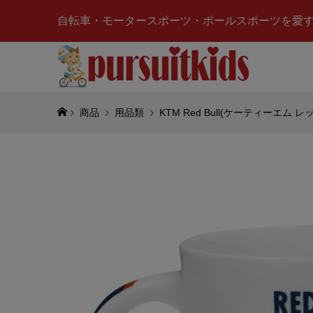
自転車・モータースポーツ・ボールスポーツを愛
商品
用品類
KTM Red Bull(ケーティーエ
KTM Re
ム レッ
ーム フ
¥4,570
(税
Merced
ベンツ)AM
MOTORS
¥10,500
(