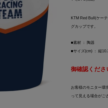
 Sato(佐藤琢磨)オリ
KTM Red Bull Racing
フェイスシールド
Team(ケーティーエム レ
ブル レーシングチーム)モ..
KTM Red Bull
¥12,900
込)
(税込)
グカップです。
■素材 ： 陶器
■サイズ(cm) ： 縦10.
御確認ください
お客様のモニター環
って見える場合がご