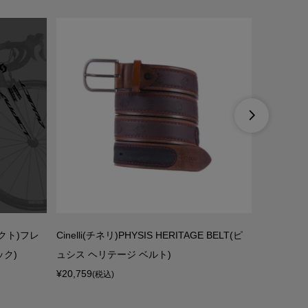

ィクト)フレ
Cinelli(チネリ)PHYSIS HERITAGE BELT(ピ
KONA(
ック)
ュシス ヘリテージ ベルト)
ット(1997
¥20,759
¥14,900
(税込)
(税