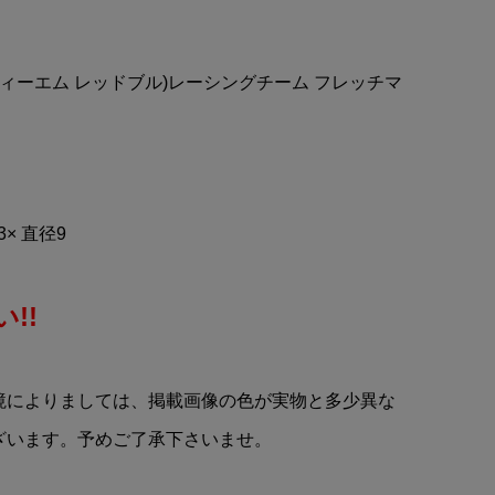
MOON Equipped(ムーン イ
ッド
クイップド)キャンプファイ
.
ヤー マグカップ
(ケーティーエム レッドブル)レーシングチーム フレッチマ
¥3,500
(税込)
3× 直径9
!!
境によりましては、掲載画像の色が実物と多少異な
ざいます。予めご了承下さいませ。