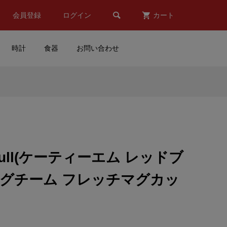

会員登録
ログイン
カート
時計
食器
お問い合わせ
スク
NISMO(ニスモ)マスク(グレ
)
ー)
¥3,980
(税込)
 Bull(ケーティーエム レッドブ
ABREX(アブレック
ングチーム フレッチマグカッ
ィ
ス)SKODA OCTAVIA(シュコ
..
ダ オクタビア)ツールドフ...
¥13,000
(税込)