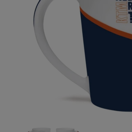
Takuma
ジナル 
¥3,650
(税