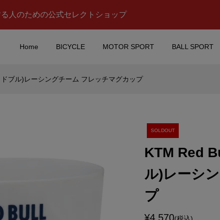
する人のための公式セレクトショップ
Home
BICYCLE
MOTOR SPORT
BALL SPORT
ム レッドブル)レーシングチーム フレッチマグカップ
d Bull(ケーティーエ
TOM’S(トムス)チームマ
ドブル)レーシングチ
(接触冷感タイプ/ブラック
レッチマグカップ
¥3,500
込)
(税込)
SOLDOUT
KTM Red
es Benz(メルセデス
Red Bull KTM RACING
ル)レーシ
G PETRONAS
TEAM(レッドブル ケーテ
PORT(エーエム...
ーエム レーシングチーム)G.
プ
¥15,000
税込)
(税込)
¥4,570
(税込)