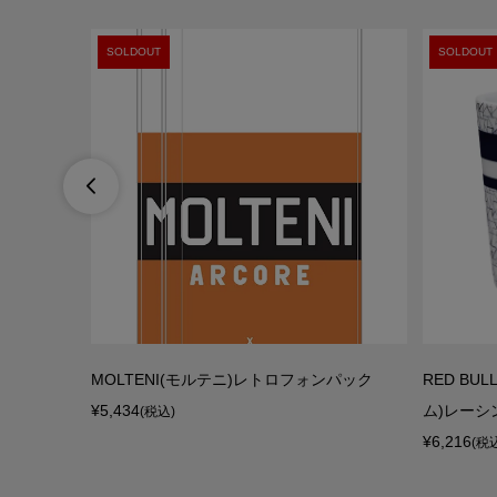
SOLDOUT
SOLDOUT

ed SLフレ
MOLTENI(モルテニ)レトロフォンパック
RED BU
フルオ...
¥5,434
ム)レーシン
(税込)
¥6,216
(税