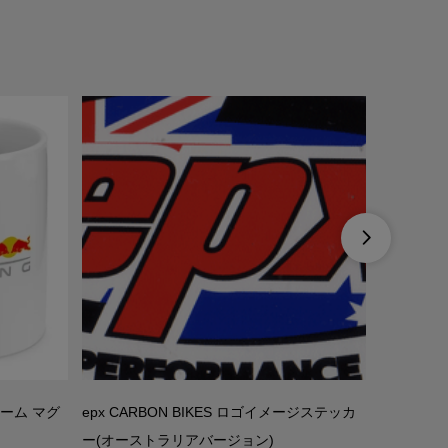

チーム マグ
epx CARBON BIKES ロゴイメージステッカ
LOOK(
ー(オーストラリアバージョン)
ク/イエロー