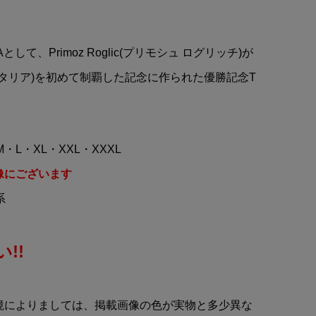
ティ
TOMICA(トミカ)#23
EL
MOTUL AUTECH(モチュー
ル オーテック)GT-R ミニカ...
MAとして、Primoz Roglic(プリモシュ ログリッチ)が
¥3,100
(税込)
a(ジロデイタリア)を初めて制覇した記念に作られた優勝記念T
M・L・XL・XXL・XXXL
像にございます
系
!!
境によりましては、掲載画像の色が実物と多少異な