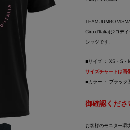
stars(アルパインスタ
Valentino Rossi(バレン
ステッカー(Aデザ
ーノロッシ)VR46 TW STE
イト/ブラックア...
ウオッチ(41mm)
TEAM JUMBO VIS
¥27,500
込)
(税込)
Giro d’Itali
シャツです。
■サイズ ： XS・S・
サイズチャートは画
■カラー ： ブラック
御確認ください
お客様のモニター環