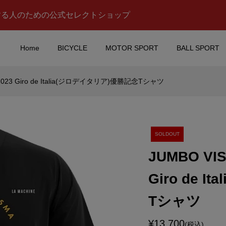
する人のための公式セレクトショップ
Home
BICYCLE
MOTOR SPORT
BALL SPORT
23 Giro de Italia(ジロデイタリア)優勝記念Tシャツ
 ECSTAR (スズキ エ
SCUDERIA FERRARI(ス
MOTOGP マグカッ
デリアフェラーリ)Hyper C
Drinks Bottle(ハイパーカ.
¥16,500
込)
(税込)
SOLDOUT
JUMBO V
 racing(アプリリア レ
Valentino Rossi(バレン
Giro de 
ロゴステッカー(B
ーノロッシ)iPhoneカバー
.8/H2.3)
デザイン)
Tシャツ
¥7,980
)
(税込)
¥13,700
(税込)