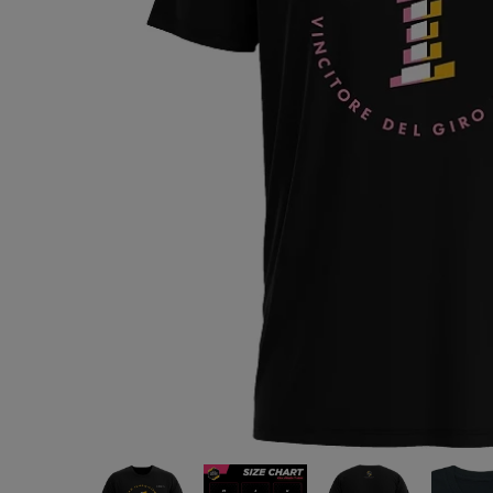
alpine
ーズ)ロゴ
イン/ホワ
¥1,350
(税