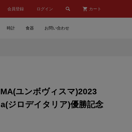

会員登録
ログイン
カート
時計
食器
お問い合わせ
クー
CHAMPION SPARK
ar
PLUG(チャンピオン スパー
..
クプラグ)ステッカー
¥950
(税込)
ISMA(ユンボヴィスマ)2023
ティ
MOONEYES(ムーンアイズ)
Italia(ジロデイタリア)優勝記念
(C
ステッカー(RAT FINK(ラッ
トフィンク)/FUN TIME/MO...
¥1,500
(税込)