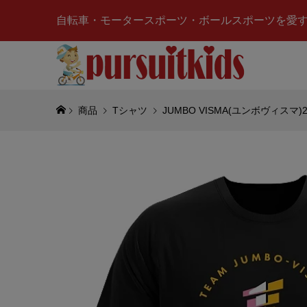
自転車・モータースポーツ・ボールスポーツを愛
商品
Tシャツ
JUMBO VISMA(ユンボヴィスマ)20
SUZUKI
クスター)
プ
¥6,707
(税
aprilia
ーシング)
デザイン/W4
¥600
(税込