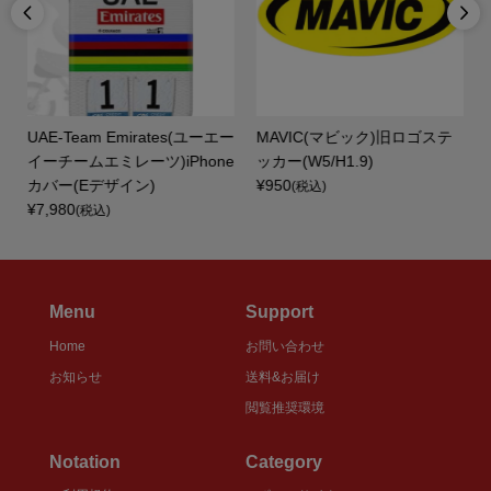


T
UAE-Team Emirates(ユーエー
MAVIC(マビック)旧ロゴステ
イーチームエミレーツ)iPhone
ッカー(W5/H1.9)
カバー(Eデザイン)
¥950
(税込)
¥7,980
(税込)
Menu
Support
Home
お問い合わせ
お知らせ
送料&お届け
閲覧推奨環境
Notation
Category