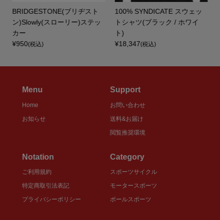
BRIDGESTONE(ブリヂスト
100% SYNDICATE スウェッ
ッ
ン)Slowly(スローリー)ステッ
トシャツ(ブラック / ホワイ
カー
ト)
¥950
¥18,347
(税込)
(税込)
Menu
Support
Home
お問い合わせ
お知らせ
送料&お届け
閲覧推奨環境
Notation
Category
ご利用規約
スポーツサイクル
特定商取引法表記
モータースポーツ
プライバシーポリシー
ボールスポーツ