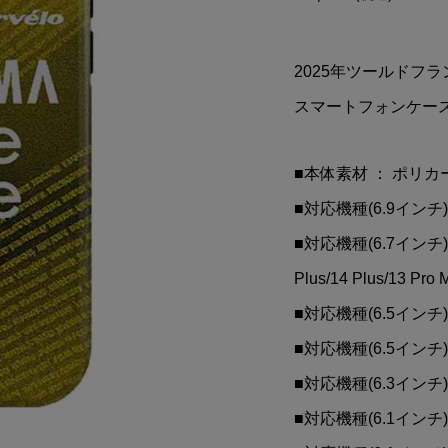
(トムス)折りたたみス
Valentino Rossi(バレン
ラック)
ーノ ロッシ)VR46 The
Doctor マグカップ(ホワイ
2025年ツールドフランス
¥5,900
込)
(税込)
スマートフォンケー
■本体素材 ： ポリ
■対応機種(6.9インチ) ： 
■対応機種(6.7インチ) ： i
Plus/14 Plus/13 Pro 
■対応機種(6.5インチ) ： i
■対応機種(6.5インチ) ： i
■対応機種(6.3インチ) ： i
■対応機種(6.1インチ) ： i