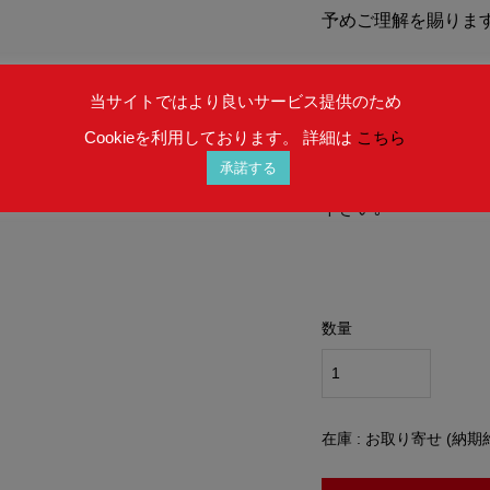
予めご理解を賜りま
表記の商品は、商品
当サイトではより良いサービス提供のため
おりません｡
Cookieを利用しております。 詳細は
こちら
承諾する
お客様のご都合によ
下さい｡
数量
在庫 : お取り寄せ (納期