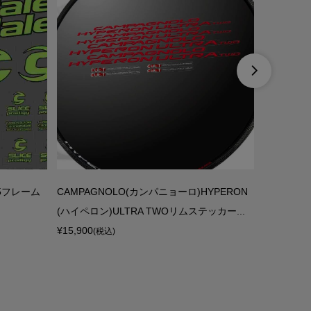

D5フレーム
CAMPAGNOLO(カンパニョーロ)HYPERON
YETI(イ
(ハイペロン)ULTRA TWOリムステッカー...
ッカー(199
¥15,900
¥6,890
(税込)
(税込