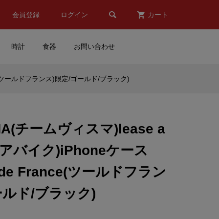

会員登録
ログイン
カート
時計
食器
お問い合わせ
rance(ツールドフランス)限定/ゴールド/ブラック)
ッ
Valentino Rossi(バレンティ
ルク
ーノロッシ)iPhoneカバー(C
...
デザイン)
MA(チームヴィスマ)lease a
¥7,980
(税込)
スアバイク)iPhoneケース
u-
RED BULL(レッドブ
ur de France(ツールドフラン
2度
ル)KTM(ケーティーエム)レー
..
シングチーム Mosaic Mug...
ールド/ブラック)
¥6,216
(税込)