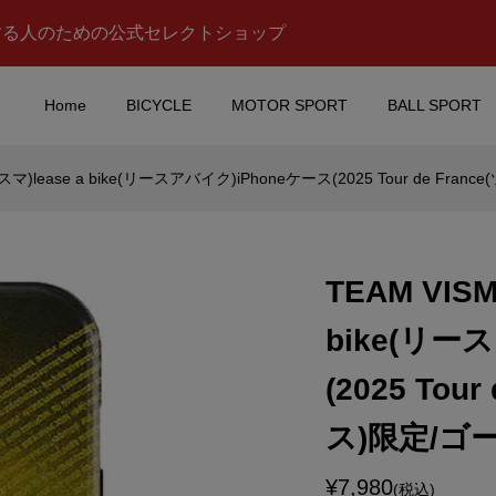
する人のための公式セレクトショップ
Home
BICYCLE
MOTOR SPORT
BALL SPORT
マ)lease a bike(リースアバイク)iPhoneケース(2025 Tour de F
AS YAMAHA(ペト
MOTORMAX(モーターマ
)Official
クス)Volkswagen(フォ
a(オフィシャル ア...
スワーゲン)Type2 Pickup(
TEAM VIS
¥7,600
込)
(税込)
bike(リー
 ECSTAR (スズキ エ
Takuma Sato(佐藤琢磨)Bl
(2025 To
MOTOGP マグカッ
ray(ブルーレイディスク)(
目のインディ500制覇/No A.
ス)限定/ゴ
¥12,900
込)
(税込)
¥7,980
(税込)