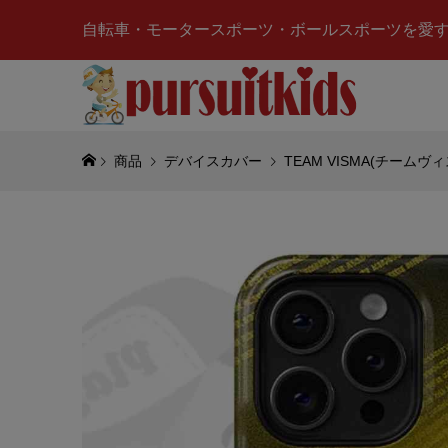
自転車・モータースポーツ・ボールスポーツを愛
商品
デバイスカバー
TEAM VISMA(チームヴィス
PETRON
ロナス ヤマハ
Umbrell
¥9,878
(税
SUZUKI
クスター)
プ
¥6,707
(税