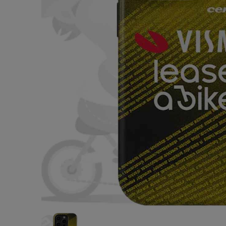
TOM’S
テップ(ブ
¥3,775
(税