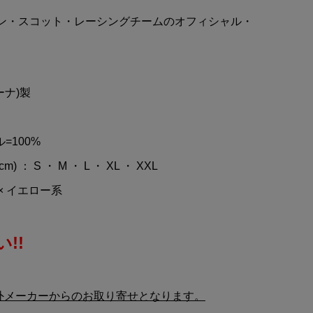
u-
ASTON MARTIN Aramco
トン・スコット・レーシングチームのオフィシャル・
2度
Cognizant(アストンマーチ
..
ン アラムコ コグニザント)F...
。
¥6,840
(税込)
ーナ)製
=100%
cm) ： S ・ M ・ L ・ XL ・ XXL
× イエロー系
!!
外メーカーからのお取り寄せとなります。