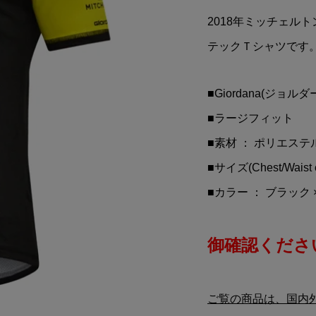
MAX(モーターマッ
Takuma Sato(佐藤琢磨)Bl
2018年ミッチェル
 M3 Coupe(グレ
ray(ブルーレイディスク)(
目のインディ500制覇/No A.
テックＴシャツです
¥12,900
込)
(税込)
■Giordana(ジョルダ
■ラージフィット
■素材 ： ポリエステル
■サイズ(Chest/Waist 
■カラー ： ブラック 
御確認ください
ご覧の商品は、国内