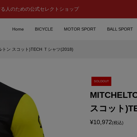
する人のための公式セレクトショップ
Home
BICYCLE
MOTOR SPORT
BALL SPORT
ルトン スコット)TECH Ｔシャツ(2018)
no Rossi(バレンティ
TOM’S(トムス)チームマ
)Flip Flop(フリ
(接触冷感タイプ/ブラック
プ)サンダル(20...
¥3,500
込)
(税込)
SOLDOUT
MITCHEL
(トミカ)NISSAN(ニ
ABREX(アブレック
スコット)TE
KYLINE(スカイライ
ス)SKODA OCTAVIA(シ
HYBRID type(...
ダ オクタビア)ツールドフ..
¥10,972
¥13,000
込)
(税込)
(税込)