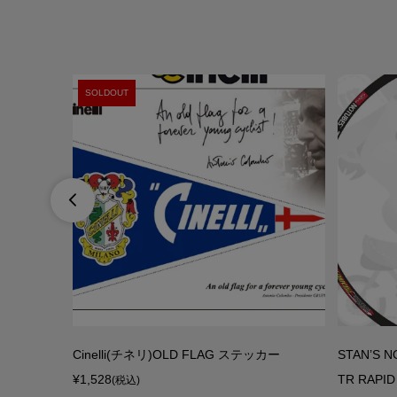
SOLDOUT

00フロントサ
Cinelli(チネリ)OLD FLAG ステッカー
STAN’S
ト(1...
¥1,528
TR RAP
(税込)