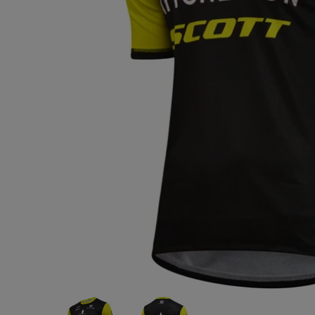
MOTOR
クス)BMW
ー)
¥6,200
(税