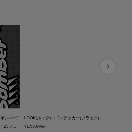

r(ボンバー)
LOOK(ルック)ロゴステッカー(ブラック)
COLUMBU
Z5フ...
¥1,980
ーエル オ
(税込)