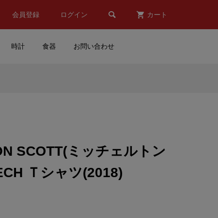

会員登録
ログイン
カート
時計
食器
お問い合わせ
スク
SUZUKI ECSTAR (スズキ エ
)
クスター)MOTOGP マグカッ
プ
¥6,707
(税込)
TON SCOTT(ミッチェルトン
BRIDGESTONE(ブリヂスト
CH Ｔシャツ(2018)
ュコ
ン)ロゴステッカー(レッド/イ
.
エロー)
¥950
(税込)