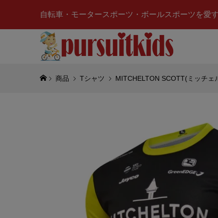
自転車・モータースポーツ・ボールスポーツを愛
商品
Tシャツ
MITCHELTON SCOTT(ミッチェ
Valenti
ーノ ロッシ
ップ フロッ
¥5,980
(税
TOMICA
ッサン)S
ン)ミニカー(
¥2,500
(税