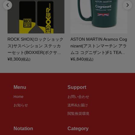


ROCK SHOX(ロックショック
ASTON MARTIN Aramco Cog
ホ
ス)サスペンション ステッカ
nizant(アストンマーチン アラ
ーセット(BOXXER(ボクサ...
ムコ コグニザント)F1 TEA...
¥8,300
¥6,840
(税込)
(税込)
Menu
Support
Home
お問い合わせ
お知らせ
送料&お届け
閲覧推奨環境
Notation
Category