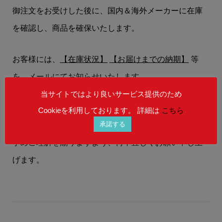
御注文をお受けした後に、国内＆海外メーカーに在庫
を確認し、商品を確保いたします。
お客様には、
【在庫状況】
【お届けまでの納期】
等
を、メールにてお知らせいたします。
当サイトではより良いサービス提供のため
在庫状況によりましては、御注文後にご希望の商品を
Cookieを利用しております。 詳細は
こちら
承諾する
ご用意することができない場合もございます。
予めご理解を賜りますよう、何卒宜しくお願い申し上
げます。