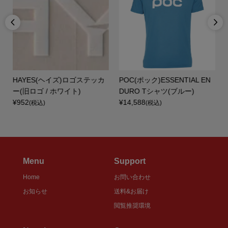


ヴ
HAYES(ヘイズ)ロゴステッカ
POC(ポック)ESSENTIAL EN
ー
ー(旧ロゴ / ホワイト)
DURO Tシャツ(ブルー)
¥952
¥14,588
(税込)
(税込)
Menu
Support
Home
お問い合わせ
お知らせ
送料&お届け
閲覧推奨環境