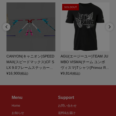
SOLDOUT


フ
CANYON(キャニオン)SPEED
AGU(エージーユー)TEAM JU
ペ
MAX(スピードマックス)CF S
MBO VISMA(チーム ユンボ
LX 9.0フレームステッカー...
ヴィスマ)Tシャツ(Primoz R...
¥16,900
¥9,814
(税込)
(税込)
Menu
Support
Home
お問い合わせ
お知らせ
送料&お届け