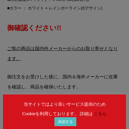
■カラー ： ホワイト × レインボーライン(Eデザイン)
御確認ください!!
ご覧の商品は国内外メーカーからのお取り寄せとなり
ます。
御注文をお受けした後に、国内＆海外メーカーに在庫
を確認し、商品を確保いたします。
当サイトではより良いサービス提供のため
お客様には、
【在庫状況】
【お届けまでの納期】
等
Cookieを利用しております。 詳細は
こちら
を、メールにてお知らせいたします。
承諾する