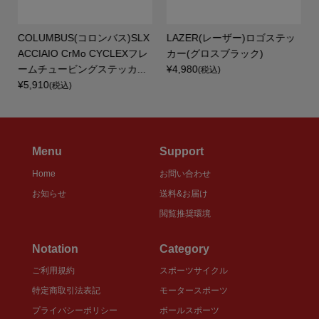
COLUMBUS(コロンバス)SLX
LAZER(レーザー)ロゴステッ
ス
ACCIAIO CrMo CYCLEXフレ
カー(グロスブラック)
.
ームチュービングステッカ...
¥4,980
(税込)
¥5,910
(税込)
Menu
Support
Home
お問い合わせ
お知らせ
送料&お届け
閲覧推奨環境
Notation
Category
ご利用規約
スポーツサイクル
特定商取引法表記
モータースポーツ
プライバシーポリシー
ボールスポーツ