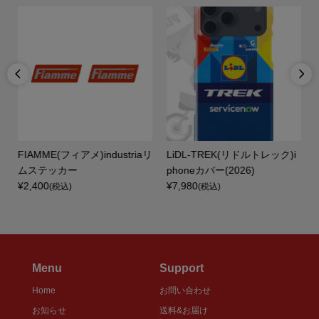


FIAMME(フィアメ)industriaリ
LiDL-TREK(リドルトレック)i
レ
ムステッカー
phoneカバー(2026)
¥2,400
¥7,980
(税込)
(税込)
Menu
Support
Home
お問い合わせ
お知らせ
送料&お届け