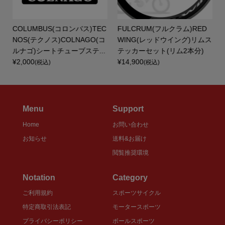
ト
COLUMBUS(コロンバス)TEC
FULCRUM(フルクラム)RED
NOS(テクノス)COLNAGO(コ
WING(レッドウイング)リムス
ルナゴ)シートチューブステ...
テッカーセット(リム2本分)
¥2,000
¥14,900
(税込)
(税込)
Menu
Support
Home
お問い合わせ
お知らせ
送料&お届け
閲覧推奨環境
Notation
Category
ご利用規約
スポーツサイクル
特定商取引法表記
モータースポーツ
プライバシーポリシー
ボールスポーツ