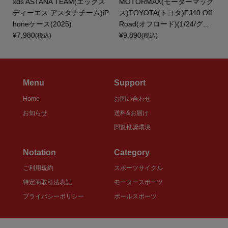
ー
xds ASTANA TEAM(エックス
MOTORMAX(モーターマック
ディーエス アスタナチーム)iP
ス)TOYOTA(トヨタ)FJ40 Off
honeケース(2025)
Road(オフロード)(1/24/グ...
¥7,980
¥9,890
(税込)
(税込)
Menu
Support
Home
お問い合わせ
お知らせ
送料&お届け
閲覧推奨環境
Notation
Category
ご利用規約
スポーツサイクル
特定商取引法表記
モータースポーツ
プライバシーポリシー
ボールスポーツ