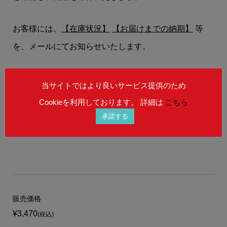
お客様には、
【在庫状況】
【お届けまでの納期】
等
を、メールにてお知らせいたします。
在庫状況によりましては、御注文後にご希望の商品を
当サイトではより良いサービス提供のため
ご用意することができない場合もございます。
Cookieを利用しております。 詳細は
こちら
予めご理解を賜りますよう、何卒宜しくお願い申し上
承諾する
げます。
販売価格
¥3,470
(税込)