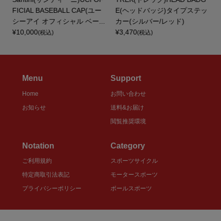
FICIAL BASEBALL CAP(ユー
E(ヘッドバッジ)タイプステッ
.
シーアイ オフィシャル ベー...
カー(シルバー/レッド)
¥10,000
¥3,470
(税込)
(税込)
Menu
Support
Home
お問い合わせ
お知らせ
送料&お届け
閲覧推奨環境
Notation
Category
ご利用規約
スポーツサイクル
特定商取引法表記
モータースポーツ
プライバシーポリシー
ボールスポーツ