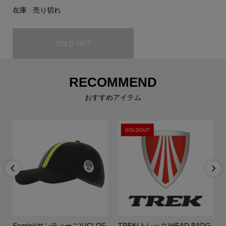
在庫 : 売り切れ
SOLD OUT
RECOMMEND
おすすめアイテム
SOLDOUT


ー
Santini(サンティーニ)UCI OF
TREK(トレック)HEAD BADG