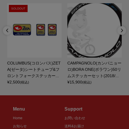
SOLDOUT


ジ
COLUMBUS(コロンバス)ZET
CAMPAGNOLO(カンパニョー
A(ゼータ)シートチューブ&フ
ロ)BORA ONE(ボラワン)50リ
ロントフォークステッカー...
ムステッカーセット(2018/...
¥2,500
¥15,900
(税込)
(税込)
Menu
Support
Home
お問い合わせ
お知らせ
送料&お届け