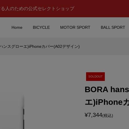
する人のための公式セレクトショップ
Home
BICYCLE
MOTOR SPORT
BALL SPORT
ーラ ハンスグローエ)iPhoneカバー(A02デザイン)
MAX(モーターマッ
ASTON MARTIN Red Bul
kswagen(フォルク
Racing F1 Team(アスト
ype2 Pickup(...
ーチンレッドブルレーシン.
¥11,900
込)
(税込)
SOLDOUT
BORA ha
ON SPARK
TOMICA(トミカ)#121 
エ)iPhon
チャンピオン スパー
消防局スクラムフォース
)ステッカー
カー(ロングタイプ)
¥7,344
¥3,980
)
(税込)
(税込)