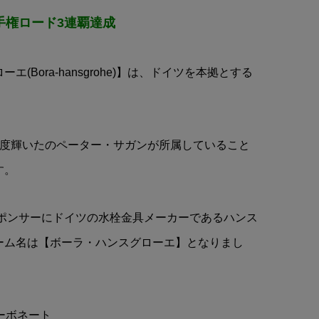
ASTANA TEAM(アスタナチ
手権ロード3連覇達成
ィ
ーム)Mark Cavendish(マー
.
クカベンディッシュ)iPhon...
¥7,980
(税込)
(Bora-hansgrohe)】は、ドイツを本拠とする
3度輝いたのペーター・サガンが所属していること
す。
スポンサーにドイツの水栓金具メーカーであるハンス
ーム名は【ボーラ・ハンスグローエ】となりまし
カーボネート