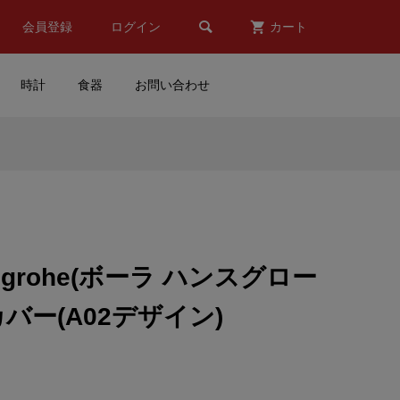

会員登録
ログイン
カート
時計
食器
お問い合わせ
l
TOMICA LIMITED VINTAGE
ンマ
NEO(トミカ リミテッドビン
..
テージネオ)calsonic SKYL...
¥6,380
(税込)
nsgrohe(ボーラ ハンスグロー
市原市
Mercedes Benz(メルセデス
eカバー(A02デザイン)
ミニ
ベンツ)AMG PETRONAS
MOTORSPORT(エーエム...
¥10,500
(税込)