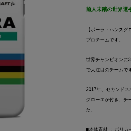
(アブレック
RED BULL KTM RACING
前人未踏の世界選
A OCTAVIA(シュコ
TEAM(レッドブル ケーテ
ビア)ツールドフ...
ーエム レーシングチーム)..
¥6,513
税込)
(税込)
【ボーラ・ハンスグローエ
プロチームです。
世界チャンピオンに
で大注目のチームで
2017年、セカンド
グローエが付き、チ
た。
■本体素材 ： ポリ