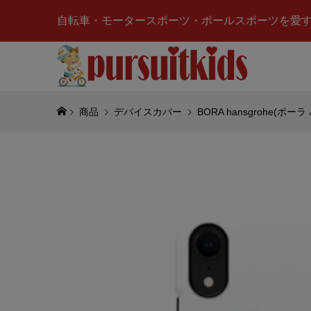
自転車・モータースポーツ・ボールスポーツを愛
商品
デバイスカバー
BORA hansgrohe(ボ
MOTOR
クス)Vol
スワーゲン)T
¥7,600
(税
CHAMPI
PLUG(
クプラグ
¥950
(税込