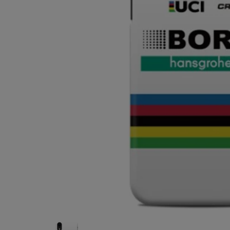
ABREX
ス)SKOD
ダ オクタ
¥13,000
(