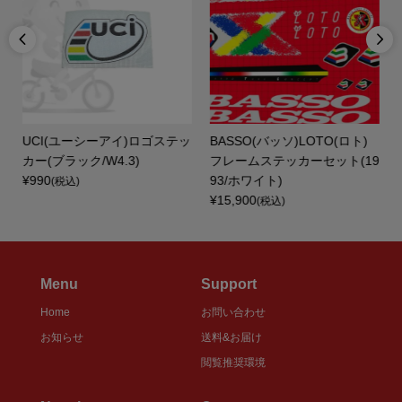


ー
UCI(ユーシーアイ)ロゴステッ
BASSO(バッソ)LOTO(ロト)
カー(ブラック/W4.3)
フレームステッカーセット(19
¥990
93/ホワイト)
(税込)
¥15,900
(税込)
Menu
Support
Home
お問い合わせ
お知らせ
送料&お届け
閲覧推奨環境