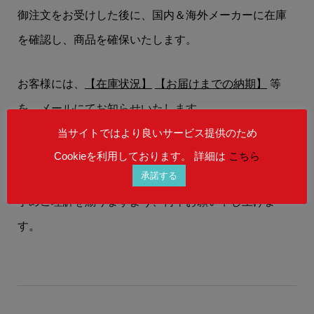
御注文をお受けした後に、国内＆海外メーカーに在庫
を確認し、商品を確保いたします。
お客様には、
【在庫状況】
【お届けまでの納期】
等
を、メールにてお知らせいたします。
当サイトではより良いサービス提供のため
在庫状況によりましては、御注文後にご希望の商品を
Cookieを利用しております。 詳細は
こちら
承諾する
ご用意することができない場合もございます。
予めご理解を賜りますよう、何卒お願い申し上げま
す。