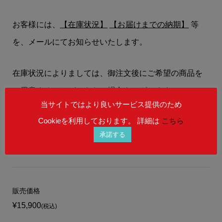
お客様には、
【在庫状況】
【お届けまでの納期】
等
を、メールにてお知らせいたします。
在庫状況によりましては、御注文後にご希望の商品を
ご用意することができない場合もございます。
当サイトではより良いサービス提供のため
予めご理解を賜りますよう、何卒お願い申し上げま
Cookieを利用しております。 詳細は
こちら
す。
承諾する
販売価格
¥15,900
(税込)