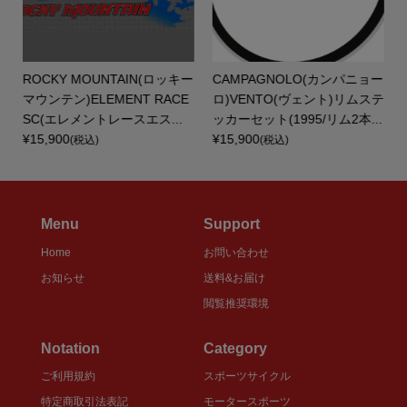
ROCKY MOUNTAIN(ロッキー
CAMPAGNOLO(カンパニョー
ェ
マウンテン)ELEMENT RACE
ロ)VENTO(ヴェント)リムステ
SC(エレメントレースエス...
ッカーセット(1995/リム2本...
¥15,900
¥15,900
(税込)
(税込)
Menu
Support
Home
お問い合わせ
お知らせ
送料&お届け
閲覧推奨環境
Notation
Category
ご利用規約
スポーツサイクル
特定商取引法表記
モータースポーツ