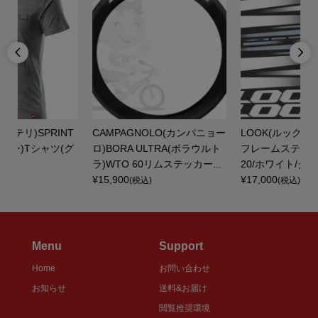


INT
CAMPAGNOLO(カンパニョー
LOOK(ルック)795 BLADE RS
ツ(グ
ロ)BORA ULTRA(ボラウルト
フレームステッカーセット(20
ラ)WTO 60リムステッカー...
20/ホワイト/グレー)
¥15,900
¥17,000
(税込)
(税込)
Menu
Support
Home
お問い合わせ
お知らせ
送料&お届け
閲覧推奨環境