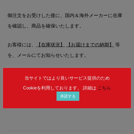
御注文をお受けした後に、国内＆海外メーカーに在庫
を確認し、商品を確保いたします。
お客様には、
【在庫状況】
【お届けまでの納期】
等
を、メールにてお知らせいたします。
在庫状況によりましては、御注文後にご希望の商品を
当サイトではより良いサービス提供のため
ご用意することができない場合もございます。
Cookieを利用しております。 詳細は
こちら
予めご理解を賜りますよう、何卒お願い申し上げま
承諾する
す。