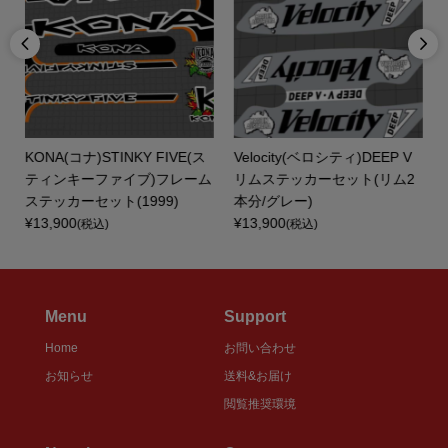


KONA(コナ)STINKY FIVE(ス
Velocity(ベロシティ)DEEP V
ティンキーファイブ)フレーム
リムステッカーセット(リム2
.
ステッカーセット(1999)
本分/グレー)
¥13,900
¥13,900
(税込)
(税込)
Menu
Support
Home
お問い合わせ
お知らせ
送料&お届け
閲覧推奨環境