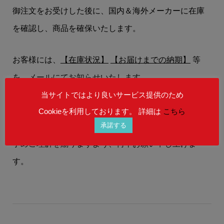
御注文をお受けした後に、国内＆海外メーカーに在庫
を確認し、商品を確保いたします。
お客様には、
【在庫状況】
【お届けまでの納期】
等
を、メールにてお知らせいたします。
当サイトではより良いサービス提供のため
在庫状況によりましては、御注文後にご希望の商品を
Cookieを利用しております。 詳細は
こちら
承諾する
ご用意することができない場合もございます。
予めご理解を賜りますよう、何卒お願い申し上げま
す。