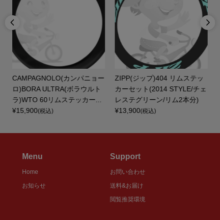


ー
CAMPAGNOLO(カンパニョー
ZIPP(ジップ)404 リムステッ
ッ
ロ)BORA ULTRA(ボラウルト
カーセット(2014 STYLE/チェ
ラ)WTO 60リムステッカー...
レステグリーン/リム2本分)
¥15,900
¥13,900
(税込)
(税込)
Menu
Support
Home
お問い合わせ
お知らせ
送料&お届け
閲覧推奨環境