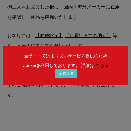
御注文をお受けした後に、国内＆海外メーカーに在庫
を確認し、商品を確保いたします。
お客様には、
【在庫状況】
【お届けまでの納期】
等
を、メールにてお知らせいたします。
当サイトではより良いサービス提供のため
在庫状況によりましては、御注文後にご希望の商品を
Cookieを利用しております。 詳細は
こちら
承諾する
ご用意することができない場合もございます。
予めご理解を賜りますよう、何卒お願い申し上げま
す。