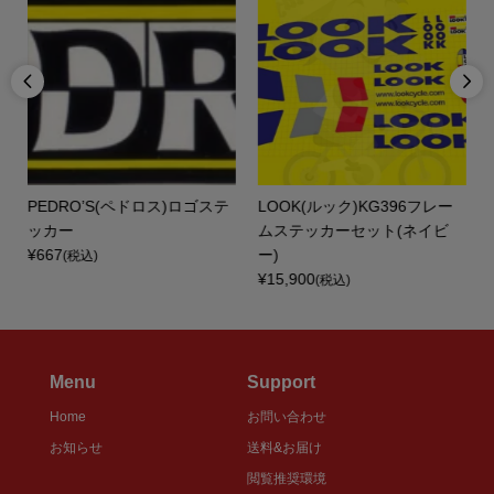


PEDRO’S(ペドロス)ロゴステ
LOOK(ルック)KG396フレー
セ
ッカー
ムステッカーセット(ネイビ
¥667
ー)
(税込)
¥15,900
(税込)
Menu
Support
Home
お問い合わせ
お知らせ
送料&お届け
閲覧推奨環境