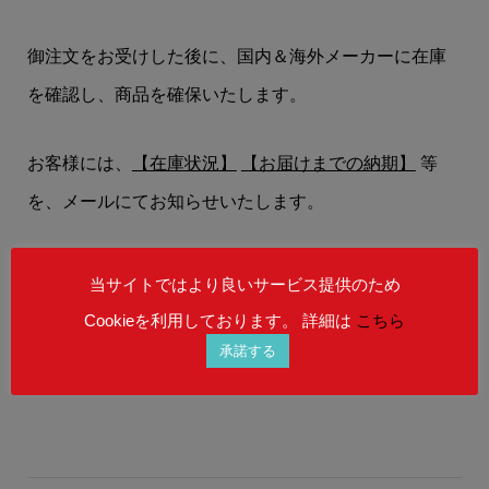
御注文をお受けした後に、国内＆海外メーカーに在庫
を確認し、商品を確保いたします。
お客様には、
【在庫状況】
【お届けまでの納期】
等
を、メールにてお知らせいたします。
在庫状況によりましては、御注文後にご希望の商品を
当サイトではより良いサービス提供のため
ご用意することができない場合もございます。
Cookieを利用しております。 詳細は
こちら
予めご理解を賜りますよう、何卒お願い申し上げま
承諾する
す。