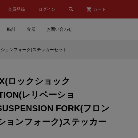

会員登録
ログイン
カート
時計
食器
お問い合わせ
サスペンションフォーク)ステッカーセット
スタ
MOTORMAX(モーターマッ
ザ
クス)TOYOTA(トヨタ)FJ40
.
Off Road(オフロード)(1/24...
HOX(ロックショック
¥9,890
(税込)
ATION(レリベーショ
デス
DUCATI(ドゥカティ)Official
SUSPENSION FORK(フロン
Enamel Mug(オフィシャル
.
エナメル マグカップ)
ションフォーク)ステッカー
¥7,896
(税込)