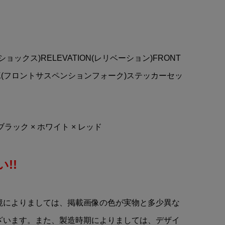
SCUDERIA FERRARI(スクー
ィ
デリアフェラーリ)F1 RP
.
Thermal Mug(サーマルマ...
¥14,900
(税込)
クショックス)RELEVATION(レリベーション)FRONT
FORK(フロントサスペンションフォーク)ステッカーセッ
 ブラック × ホワイト × レッド
!!
境によりましては、掲載画像の色が実物と多少異な
ざいます。また、製造時期によりましては、デザイ