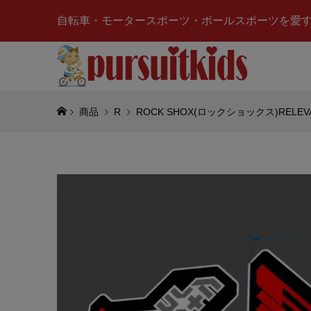
自転車・モータースポーツ・ボールスポーツを愛
商品
R
ROCK SHOX(ロックショックス)RELE
TOMICA
CORP(
ション)AD
¥3,100
(税
NOREV(
ジョー)J7 
France
¥12,211
(