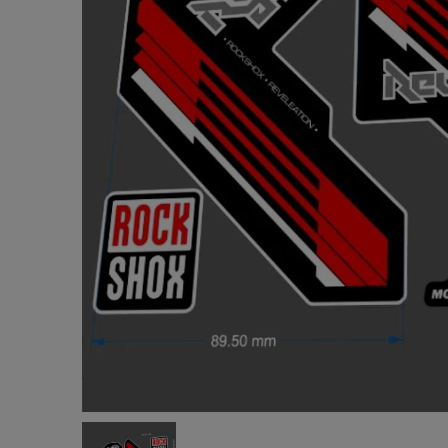
TOMICA 
NEO(ト
テージネオ)
¥4,840
(税