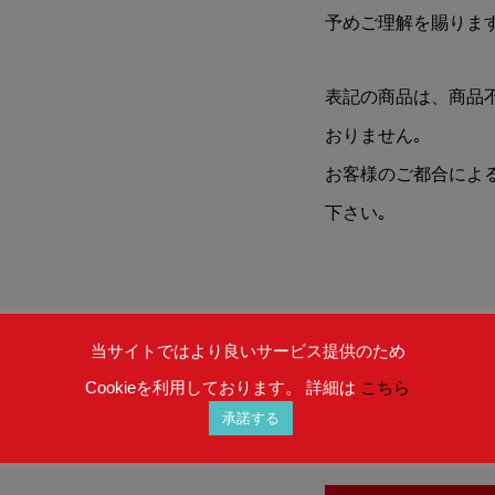
予めご理解を賜りま
表記の商品は、商品
おりません｡
お客様のご都合によ
下さい｡
数量
当サイトではより良いサービス提供のため
Cookieを利用しております。 詳細は
こちら
承諾する
在庫 : お取り寄せ (納期