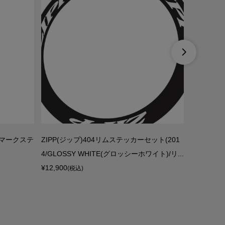

ドマークステ
ZIPP(ジップ)404リムステッカーセット(201
Raleig
4/GLOSSY WHITE(グロッシーホワイト)/リ...
ブラック /
¥12,900
¥1,000
(税込)
(税込