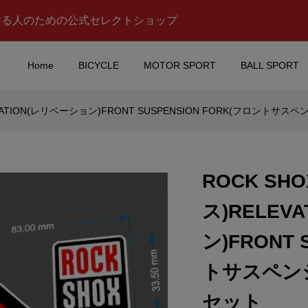
する人のための公式セレクトショップ
Home
BICYCLE
MOTOR SPORT
BALL SPORT
VATION(レリベーション)FRONT SUSPENSION FORK(フロント
(トミカ)REALIZE
alpinestars(アルパイン
リアライズコーポレー
ーズ)ロゴステッカー(Aデ
VAN(アドバン)G...
イン/レッド/ブラックアウ..
ROCK S
¥1,350
込)
(税込)
ス)RELEV
ノレブ)Peugeot(プ
Mercedes Benz(メルセ
ン)FRONT 
Tour de
ベンツ)AMG PETRONAS
(ツールドフランス)...
MOTORSPORT(エーエム..
トサスペン
¥10,500
税込)
(税込)
セット