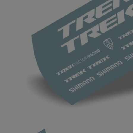
tomica 
unlimi
アンリミテッ
¥5,980
(税