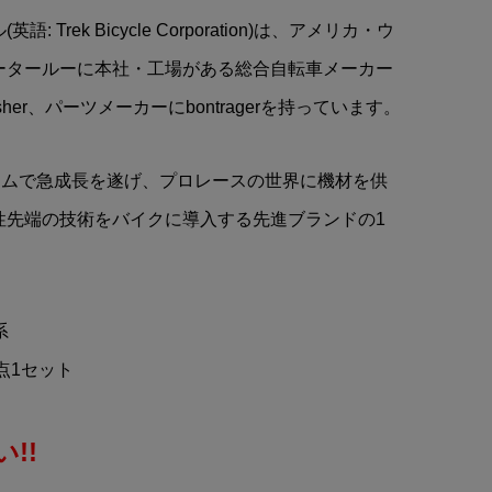
グ
RED BULL(レッドブ
 Trek Bicycle Corporation)は、アメリカ・ウ
ル)KTM(ケーティーエム)レー
ータールーに本社・工場がある総合自転車メーカー
シングチーム Mosaic Mug...
¥6,216
(税込)
isher、パーツメーカーにbontragerを持っています。
ームで急成長を遂げ、プロレースの世界に機材を供
性先端の技術をバイクに導入する先進ブランドの1
系
3点1セット
!!