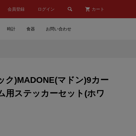

会員登録
ログイン
カート
時計
食器
お問い合わせ
ー
Beta RACING(ベータレーシ
ング)ステッカー(Aデザイン)
ック)MADONE(マドン)9カー
¥1,650
(税込)
ム用ステッカーセット(ホワ
ティ
TOMICA(トミカ)REALIZE
(C
CORP(リアライズコーポレー
ション)ADVAN(アドバン)G...
¥3,100
(税込)