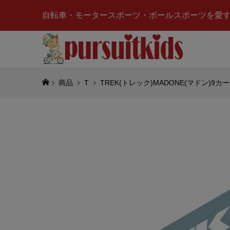
自転車・モータースポーツ・ボールスポーツを愛
商品
T
TREK(トレック)MADONE(マドン)
alpine
ーズ)TEC
CHRONO
¥39,500
(
7UP(セ
ング マグ
¥748
(税込