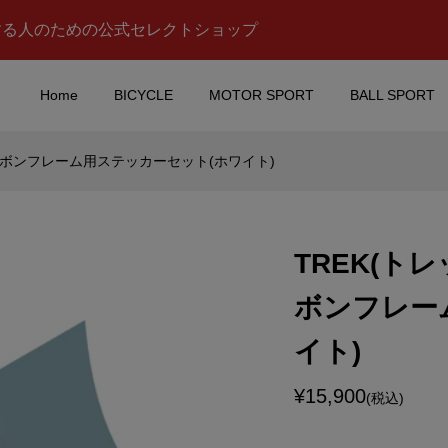
する人のための公式セレクトショップ
Home
BICYCLE
MOTOR SPORT
BALL SPORT
9カーボンフレーム用ステッカーセット(ホワイト)
stars(アルパインスタ
DUCATI(ドカティ)ロゴマ
H WATCH
クステッカー(Aデザイン)
(テック ウオッチ ...
TREK(トレ
¥1,000
税込)
(税込)
ボンフレー
ブンアップ)スタッキ
Valentino Rossi(バレン
イト)
ーノロッシ)iPhoneカバー
デザイン)
¥15,900
¥7,980
(税込)
)
(税込)