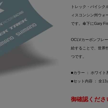
PREMIUM
PEPSI(ペプシ)スタッキン
トレック・バイシクル(英語:
ted(トミカプレミアム
マグ
ィスコンシン州ウォ
ド)TOKYO M...
¥748
込)
(税込)
です。傘下にGary F
OCLVカーボンフレ
給することで、世界
つです。
■カラー ： ホワイト
■セット内容 ： 全1
御確認ください