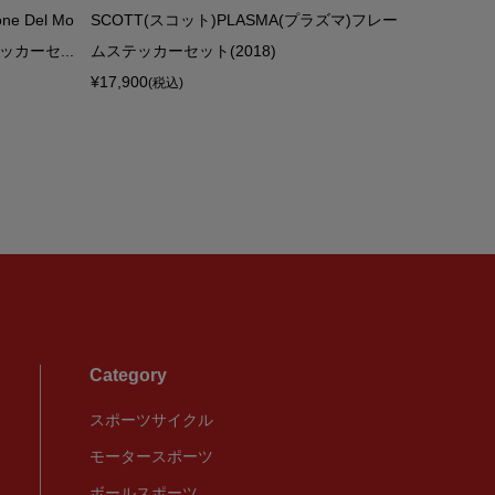
e Del Mo
SCOTT(スコット)PLASMA(プラズマ)フレー
REYNOLD
カーセ...
ムステッカーセット(2018)
otton T
¥17,900
¥12,900
(税込)
(税
Category
スポーツサイクル
モータースポーツ
ボールスポーツ